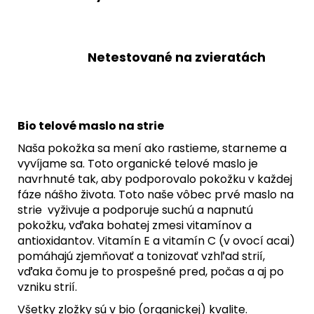
Netestované na zvieratách
Bio telové maslo na strie
Naša pokožka sa mení ako rastieme, starneme a
vyvíjame sa. Toto organické telové maslo je
navrhnuté tak, aby podporovalo pokožku v každej
fáze nášho života. Toto naše vôbec prvé maslo na
strie vyživuje a podporuje suchú a napnutú
pokožku, vďaka bohatej zmesi vitamínov a
antioxidantov. Vitamín E a vitamín C (v ovocí acai)
pomáhajú zjemňovať a tonizovať vzhľad strií,
vďaka čomu je to prospešné pred, počas a aj po
vzniku strií.
Všetky zložky sú v bio (organickej) kvalite.