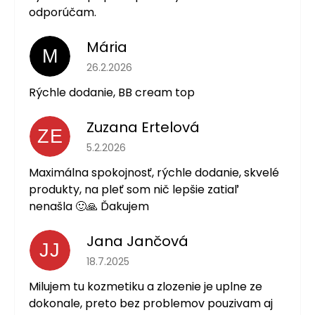
odporúčam.
Mária
M
Hodnotenie obchodu je 5 z 5 hviezdičiek.
26.2.2026
Rýchle dodanie, BB cream top
Zuzana Ertelová
ZE
Hodnotenie obchodu je 5 z 5 hviezdičiek.
5.2.2026
Maximálna spokojnosť, rýchle dodanie, skvelé
produkty, na pleť som nič lepšie zatiaľ
nenašla 🙂🙏 Ďakujem
Jana Jančová
JJ
Hodnotenie obchodu je 5 z 5 hviezdičiek.
18.7.2025
Milujem tu kozmetiku a zlozenie je uplne ze
dokonale, preto bez problemov pouzivam aj