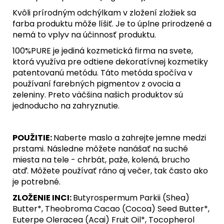
Kvôli prírodným odchýlkam v zložení zložiek sa
farba produktu môže líšiť. Je to úplne prirodzené a
nemá to vplyv na účinnosť produktu.
100%PURE je jediná kozmetická firma na svete,
ktorá využíva pre odtiene dekoratívnej kozmetiky
patentovanú metódu. Táto metóda spočíva v
používaní farebných pigmentov z ovocia a
zeleniny. Preto väčšina našich produktov sú
jednoducho na zahryznutie.
POUŽITIE:
Naberte maslo a zahrejte jemne medzi
prstami. Následne môžete nanášať na suché
miesta na tele - chrbát, paže, kolená, brucho
atď. Môžete používať ráno aj večer, tak často ako
je potrebné.
ZLOŽENIE INCI:
Butyrospermum Parkii (Shea)
Butter*, Theobroma Cacao (Cocoa) Seed Butter*,
Euterpe Oleracea (Acai) Fruit Oil*, Tocopherol