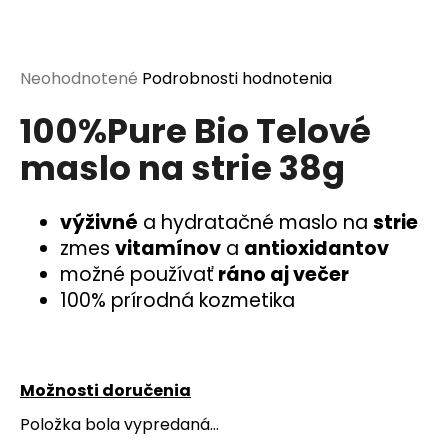
á
j
s
Priemerné
Neohodnotené
Podrobnosti hodnotenia
ť
hodnotenie
100%Pure Bio Telové
produktu
?
je
maslo na strie 38g
0,0
z
5
výživné
a hydratačné maslo na
strie
hviezdičiek.
HĽADAŤ
zmes
vitamínov
a
antioxidantov
možné používať
ráno aj večer
100% prírodná kozmetika
O
d
p
o
Možnosti doručenia
r
Položka bola vypredaná…
ú