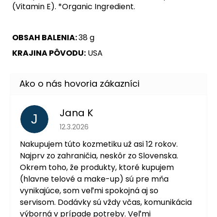
(Vitamin E). *Organic Ingredient.
OBSAH BALENIA:
38 g
KRAJINA PÔVODU:
USA
Jana K
J
Hodnotenie obchodu je 5 z 5 hviezdičiek.
12.3.2026
Nakupujem túto kozmetiku už asi 12 rokov.
Najprv zo zahraničia, neskôr zo Slovenska.
Okrem toho, že produkty, ktoré kupujem
(hlavne telové a make-up) sú pre mňa
vynikajúce, som veľmi spokojná aj so
servisom. Dodávky sú vždy včas, komunikácia
výborná v prípade potreby. Veľmi