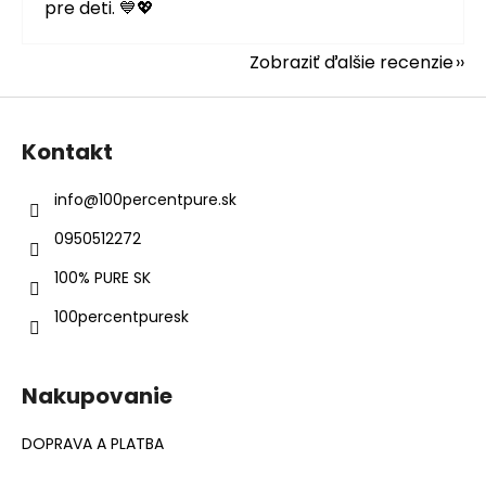
pre deti. 💙💖
Zobraziť ďalšie recenzie
Z
á
Kontakt
p
ä
info
@
100percentpure.sk
t
0950512272
i
e
100% PURE SK
100percentpuresk
Nakupovanie
DOPRAVA A PLATBA