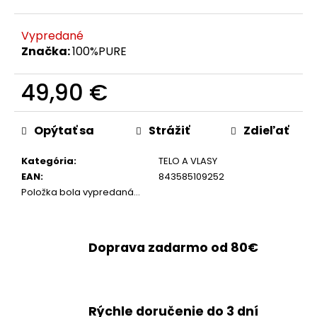
č
a
m
Vypredané
e
Značka:
100%PURE
49,90 €
Jednotková
cena:
Opýtať sa
Strážiť
Zdieľať
Kategória
:
TELO A VLASY
EAN
:
843585109252
Položka bola vypredaná…
Doprava zadarmo od 80€
Rýchle doručenie do 3 dní