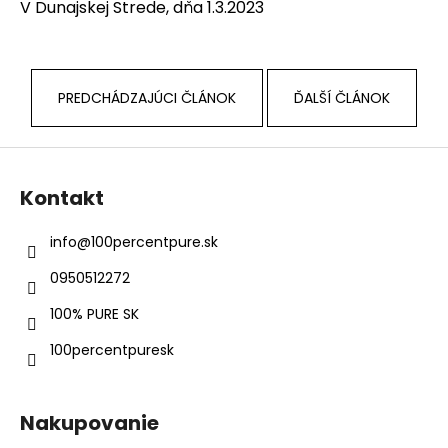
V Dunajskej Strede, dňa 1.3.2023
PREDCHÁDZAJÚCI ČLÁNOK
ĎALŠÍ ČLÁNOK
Z
á
Kontakt
p
ä
info
@
100percentpure.sk
t
0950512272
i
e
100% PURE SK
100percentpuresk
Nakupovanie