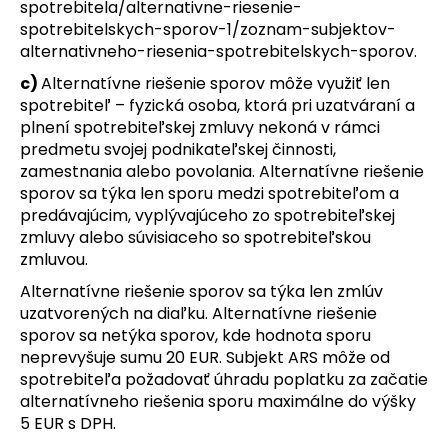
spotrebitela/alternativne-riesenie-
spotrebitelskych-sporov-1/zoznam-subjektov-
alternativneho-riesenia-spotrebitelskych-sporov
.
c)
Alternatívne riešenie sporov môže využiť len
spotrebiteľ – fyzická osoba, ktorá pri uzatváraní a
plnení spotrebiteľskej zmluvy nekoná v rámci
predmetu svojej podnikateľskej činnosti,
zamestnania alebo povolania. Alternatívne riešenie
sporov sa týka len sporu medzi spotrebiteľom a
predávajúcim, vyplývajúceho zo spotrebiteľskej
zmluvy alebo súvisiaceho so spotrebiteľskou
zmluvou.
Alternatívne riešenie sporov sa týka len zmlúv
uzatvorených na diaľku. Alternatívne riešenie
sporov sa netýka sporov, kde hodnota sporu
neprevyšuje sumu 20 EUR. Subjekt ARS môže od
spotrebiteľa požadovať úhradu poplatku za začatie
alternatívneho riešenia sporu maximálne do výšky
5 EUR s DPH.