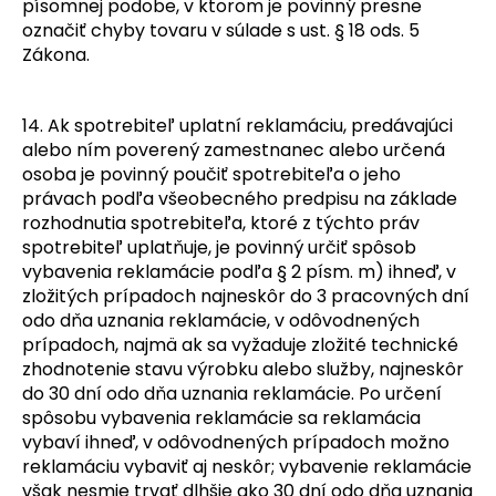
písomnej podobe, v ktorom je povinný presne
označiť chyby tovaru v súlade s ust. § 18 ods. 5
Zákona.
14. Ak spotrebiteľ uplatní reklamáciu, predávajúci
alebo ním poverený zamestnanec alebo určená
osoba je povinný poučiť spotrebiteľa o jeho
právach podľa všeobecného predpisu na základe
rozhodnutia spotrebiteľa, ktoré z týchto práv
spotrebiteľ uplatňuje, je povinný určiť spôsob
vybavenia reklamácie podľa § 2 písm. m) ihneď, v
zložitých prípadoch najneskôr do 3 pracovných dní
odo dňa uznania reklamácie, v odôvodnených
prípadoch, najmä ak sa vyžaduje zložité technické
zhodnotenie stavu výrobku alebo služby, najneskôr
do 30 dní odo dňa uznania reklamácie. Po určení
spôsobu vybavenia reklamácie sa reklamácia
vybaví ihneď, v odôvodnených prípadoch možno
reklamáciu vybaviť aj neskôr; vybavenie reklamácie
však nesmie trvať dlhšie ako 30 dní odo dňa uznania