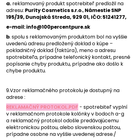
a.
reklamovaný produkt spotrebiteľ predložil na
adresu:
Purity Cosmetics s.r.o.
,
Námestie SNP
195/39, Dunajská Streda, 929 01, IČO: 51241277,
e-mail:
info@100percentpure.sk
b
. spolu s reklamovaným produktom bol na vyššie
uvedenú adresu predložený doklad o kúpe –
pokladničný doklad (faktúra), meno a adresu
spotrebiteľa, prípadne telefonický kontakt, presné
popísanie chyby produktu, prípadne ako došlo k
chybe produktu.
9
.Vzor reklamačného protokolu je dostupný na
adrese :
REKLAMAČNÝ PROTOKOL.PDF
-
spotrebiteľ vyplní
v reklamačnom protokole kolónky v bodoch a-g
a reklamačný protokol odošle predávajúcemu
elektronickou poštou, alebo slovenskou poštou,
prípadne osobne na vyššie uvedenej adrese./