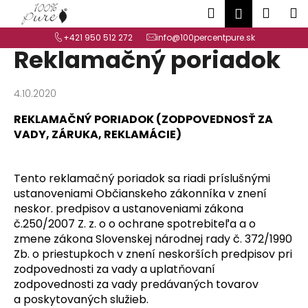
K
Prejsť
Hľadať
Náku
M
Prihlásen
na
o
Späť
Späť
obsah
košík
+421 950 512 272
info@100percentpure.sk
š
Reklamačný poriadok
í
Č
k
o
4.10.2020
p
REKLAMAČNÝ PORIADOK (ZODPOVEDNOSŤ ZA
o
VADY, ZÁRUKA, REKLAMÁCIE)
t
r
Tento reklamačný poriadok sa riadi príslušnými
e
ustanoveniami Občianskeho zákonníka v znení
b
neskor. predpisov a ustanoveniami zákona
u
č.250/2007 Z. z. o o ochrane spotrebiteľa a o
j
zmene zákona Slovenskej národnej rady č. 372/1990
e
Zb. o priestupkoch v znení neskorších predpisov pri
t
zodpovednosti za vady a uplatňovaní
zodpovednosti za vady predávaných tovarov
e
a poskytovaných služieb.
n