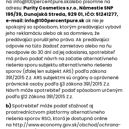
na:
info@100percentpure.sk
alebo písomne na
adresu:
Purity Cosmetics s.r.o.
,
Námestie SNP
195/39, Dunajská Streda, 929 01, IČO: 51241277,
e-mail:
info@100percentpure.sk
ak nie je
spokojný so spôsobom, ktorým predávajúci vybavil
jeho reklamáciu alebo ak sa domnieva, že
predávajúci porušil jeho práva. Ak predávajúci
odpovie na túto žiadosť zamietavo alebo na ňu
neodpovie do 30 dní od jej odoslania, spotrebiteľ
má právo podať návrh na začatie alternatívneho
riešenia sporu subjektu alternatívneho riešenia
sporov (ďalej len subjekt ARS) podľa zákona
391/2015 Z.z. ARS subjektmi sú orgány a oprávnené
právnické osoby podľa §3 zákona 391/2015 Z.z.
Návrh môže spotrebiteľ podať spôsobom určeným
podľa §12 Zákona 391/2015 Z.z.
b)
Spotrebiteľ môže podať sťažnosť aj
prostredníctvom platformy alternatívneho
riešenia sporov RSO, ktorá je dostupná online
na
http://www.economy.gov.sk/obchod/ochrana-