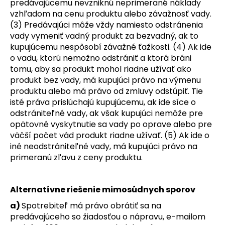
predávajúcemu nevzniknú neprimerané náklady
vzhľadom na cenu produktu alebo závažnosť vady.
(3) Predávajúci môže vždy namiesto odstránenia
vady vymeniť vadný produkt za bezvadný, ak to
kupujúcemu nespôsobí závažné ťažkosti. (4) Ak ide
o vadu, ktorú nemožno odstrániť a ktorá bráni
tomu, aby sa produkt mohol riadne užívať ako
produkt bez vady, má kupujúci právo na výmenu
produktu alebo má právo od zmluvy odstúpiť. Tie
isté práva prislúchajú kupujúcemu, ak ide síce o
odstrániteľné vady, ak však kupujúci nemôže pre
opätovné vyskytnutie sa vady po oprave alebo pre
väčší počet vád produkt riadne užívať. (5) Ak ide o
iné neodstrániteľné vady, má kupujúci právo na
primeranú zľavu z ceny produktu.
Alternatívne riešenie mimosúdnych sporov
a)
Spotrebiteľ má právo obrátiť sa na
predávajúceho so žiadosťou o nápravu, e-mailom