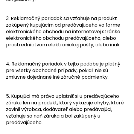
č
a
m
3. Reklamačný poriadok sa vzťahuje na produkt
e
zakúpený kupujúcim od predávajúceho vo forme
elektronického obchodu na internetovej stránke
elektronického obchodu predávajúceho, alebo
prostredníctvom elektronickej pošty, alebo inak.
4. Reklamačný poriadok v tejto podobe je platný
pre všetky obchodné prípady, pokiaľ nie sú
zmluvne dojednané iné záručné podmienky.
5
. Kupujúci má právo uplatniť si u predávajúceho
záruku len na produkt, ktorý vykazuje chyby, ktoré
zavinil výrobca, dodávateľ alebo predávajúci,
vzťahuje sa naň záruka a bol zakúpený u
predávajúceho.