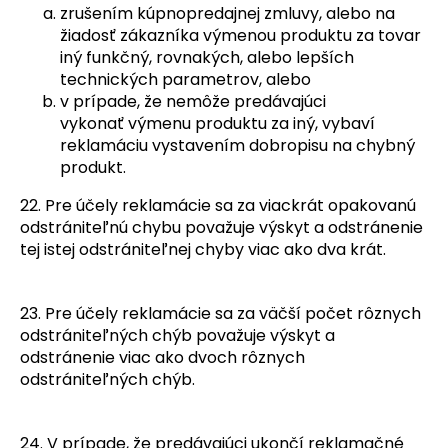
zrušením kúpnopredajnej zmluvy, alebo na
žiadosť zákazníka výmenou produktu za tovar
iný funkčný, rovnakých, alebo lepších
technických parametrov, alebo
v prípade, že nemôže predávajúci
vykonať výmenu produktu za iný, vybaví
reklamáciu vystavením dobropisu na chybný
produkt.
22. Pre účely reklamácie sa za viackrát opakovanú
odstrániteľnú chybu považuje výskyt a odstránenie
tej istej odstrániteľnej chyby viac ako dva krát.
23. Pre účely reklamácie sa za väčší počet rôznych
odstrániteľných chýb považuje výskyt a
odstránenie viac ako dvoch rôznych
odstrániteľných chýb.
24. V prípade, že predávajúci ukončí reklamačné