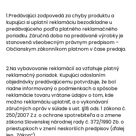
á
j
1.
Predávajúci zodpovedá za chyby produktu a
s
kupujúci si uplatní reklamáciu bezodkladne u
predávajúceho podľa platného reklamačného
ť
poriadku. Záručná doba na predávané výrobky je
?
stanovená všeobecným právnym predpisom –
Občianskym zákonníkom platnom v čase predaja.
2.Na vybavovanie reklamácií sa vzťahuje platný
HĽADAŤ
reklamačný poriadok. Kupujúci odoslaním
objednávky predávajúcemu potvrdzuje, že bol
riadne informovaný o podmienkach a spôsobe
reklamácie tovaru vrátane údajov o tom, kde
O
možno reklamáciu uplatniť, a o vykonávaní
d
záručných opráv v súlade s ust. §18 ods. 1 zákona č.
p
250/2007 Z.z. o ochrane spotrebiteľa a o zmene
o
zákona Slovenskej národnej rady č. 372/1990 Zb. o
r
priestupkoch v znení neskorších predpisov (ďalej
ú
len „Zákon“).