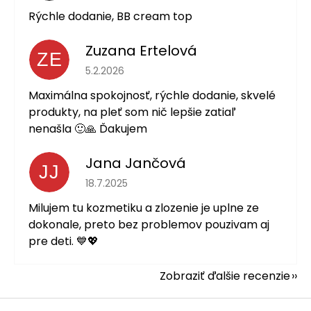
Rýchle dodanie, BB cream top
Zuzana Ertelová
ZE
Hodnotenie obchodu je 5 z 5 hviezdičiek.
5.2.2026
Maximálna spokojnosť, rýchle dodanie, skvelé
produkty, na pleť som nič lepšie zatiaľ
nenašla 🙂🙏 Ďakujem
Jana Jančová
JJ
Hodnotenie obchodu je 5 z 5 hviezdičiek.
18.7.2025
Milujem tu kozmetiku a zlozenie je uplne ze
dokonale, preto bez problemov pouzivam aj
pre deti. 💙💖
Zobraziť ďalšie recenzie
Z