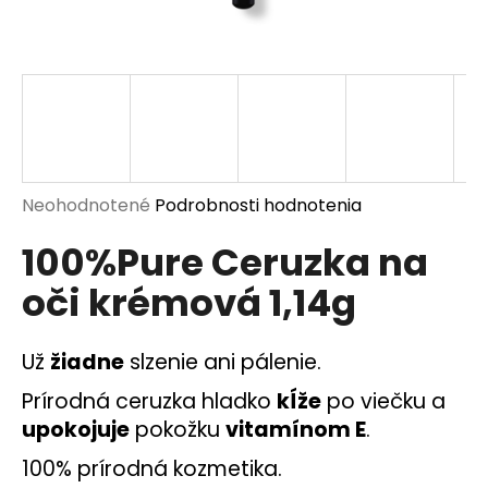
á
j
s
ť
?
Priemerné
Neohodnotené
Podrobnosti hodnotenia
hodnotenie
100%Pure Ceruzka na
produktu
HĽADAŤ
je
oči krémová 1,14g
0,0
z
5
O
Už
žiadne
slzenie ani pálenie.
hviezdičiek.
d
p
Prírodná ceruzka hladko
kĺže
po viečku a
o
upokojuje
pokožku
vitamínom E
.
r
100% prírodná kozmetika.
ú