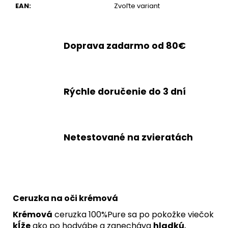
EAN
:
Zvoľte variant
Doprava zadarmo od 80€
Rýchle doručenie do 3 dní
Netestované na zvieratách
Ceruzka na oči krémová
Krémová
ceruzka 100%Pure sa po pokožke viečok
kĺže
ako po hodvábe a zanecháva
hladkú
,