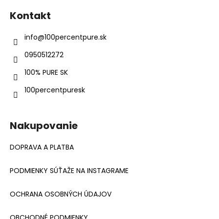
á
Kontakt
p
ä
info
@
100percentpure.sk
t
0950512272
i
e
100% PURE SK
100percentpuresk
Nakupovanie
DOPRAVA A PLATBA
PODMIENKY SÚŤAŽE NA INSTAGRAME
OCHRANA OSOBNÝCH ÚDAJOV
OBCHODNÉ PODMIENKY