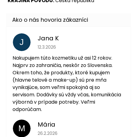
KRAJINA PÔVODU:
Česká republika
Jana K
J
Hodnotenie obchodu je 5 z 5 hviezdičiek.
12.3.2026
Nakupujem túto kozmetiku už asi 12 rokov.
Najprv zo zahraničia, neskôr zo Slovenska.
Okrem toho, že produkty, ktoré kupujem
(hlavne telové a make-up) sú pre mňa
vynikajúce, som veľmi spokojná aj so
servisom. Dodávky sú vždy včas, komunikácia
výborná v prípade potreby. Veľmi
odporúčam.
Mária
M
Hodnotenie obchodu je 5 z 5 hviezdičiek.
26.2.2026