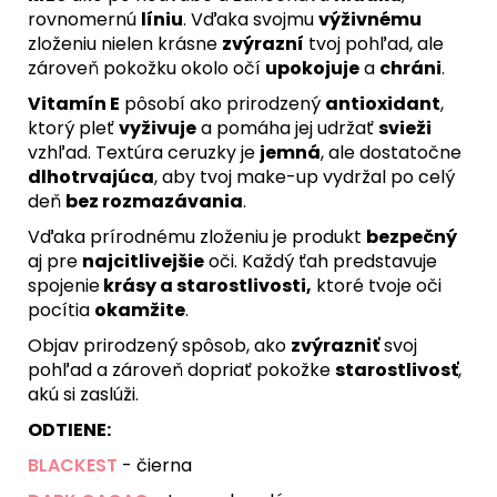
rovnomernú
líniu
. Vďaka svojmu
výživnému
zloženiu nielen krásne
zvýrazní
tvoj pohľad, ale
zároveň pokožku okolo očí
upokojuje
a
chráni
.
Vitamín E
pôsobí ako prirodzený
antioxidant
,
ktorý pleť
vyživuje
a pomáha jej udržať
svieži
vzhľad. Textúra ceruzky je
jemná
, ale dostatočne
dlhotrvajúca
, aby tvoj make-up vydržal po celý
deň
bez rozmazávania
.
Vďaka prírodnému zloženiu je produkt
bezpečný
aj pre
najcitlivejšie
oči. Každý ťah predstavuje
spojenie
krásy a starostlivosti,
ktoré tvoje oči
pocítia
okamžite
.
Objav prirodzený spôsob, ako
zvýrazniť
svoj
pohľad a zároveň dopriať pokožke
starostlivosť
,
akú si zaslúži.
ODTIENE:
BLACKEST
- čierna