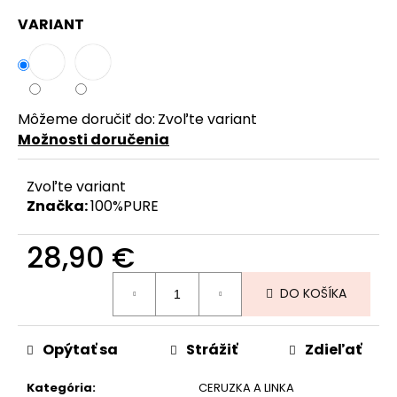
č
VARIANT
a
m
e
Môžeme doručiť do:
Zvoľte variant
Možnosti doručenia
Zvoľte variant
Značka:
100%PURE
28,90 €
Jednotková
DO KOŠÍKA
cena:
Opýtať sa
Strážiť
Zdieľať
Kategória
:
CERUZKA A LINKA