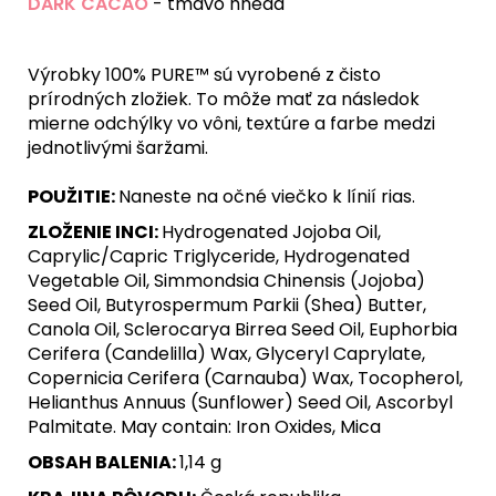
DARK CACAO
- tmavo hnedá
Výrobky 100% PURE™ sú vyrobené z čisto
prírodných zložiek. To môže mať za následok
mierne odchýlky vo vôni, textúre a farbe medzi
jednotlivými šaržami.
POUŽITIE:
Naneste na očné viečko k línií rias.
ZLOŽENIE INCI:
Hydrogenated Jojoba Oil,
Caprylic/Capric Triglyceride, Hydrogenated
Vegetable Oil, Simmondsia Chinensis (Jojoba)
Seed Oil, Butyrospermum Parkii (Shea) Butter,
Canola Oil, Sclerocarya Birrea Seed Oil, Euphorbia
Cerifera (Candelilla) Wax, Glyceryl Caprylate,
Copernicia Cerifera (Carnauba) Wax, Tocopherol,
Helianthus Annuus (Sunflower) Seed Oil, Ascorbyl
Palmitate. May contain: Iron Oxides, Mica
OBSAH BALENIA:
1,14 g