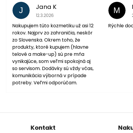
Jana K
J
M
Hodnotenie obchodu je 5 z 5 hviezdičiek.
12.3.2026
Nakupujem túto kozmetiku už asi 12
Rýchle do
rokov. Najprv zo zahraničia, neskôr
zo Slovenska. Okrem toho, že
produkty, ktoré kupujem (hlavne
telové a make-up) sú pre mňa
vynikajúce, som veľmi spokojná aj
so servisom. Dodávky sú vždy včas,
komunikácia výborná v prípade
potreby. Veľmi odporúčam.
Z
á
Kontakt
Nak
p