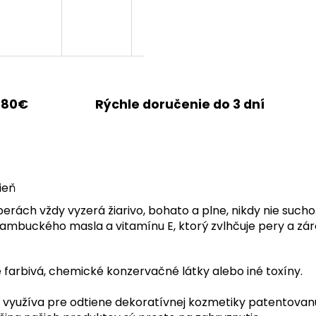
 80€
Rýchle doručenie do 3 dní
ieň
perách vždy vyzerá žiarivo, bohato a plne, nikdy nie suc
bambuckého masla a vitamínu E, ktorý zvlhčuje pery a zá
 farbivá, chemické konzervačné látky alebo iné toxíny.
rá využíva pre odtiene dekoratívnej kozmetiky patentova