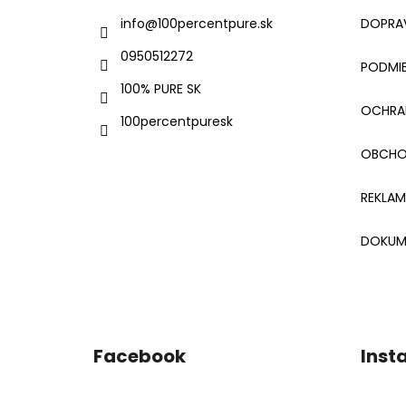
ä
info
@
100percentpure.sk
DOPRAV
t
0950512272
i
PODMIE
e
100% PURE SK
OCHRA
100percentpuresk
OBCHO
REKLA
DOKUM
Facebook
Inst