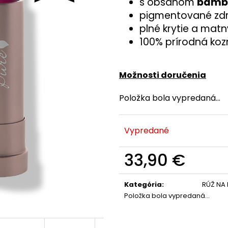
s obsahom
bamb
pigmentované z
plné krytie a matný
100% prírodná koz
Možnosti doručenia
Položka bola vypredaná…
Vypredané
33,90 €
Jednotková
cena:
Kategória
:
RÚŽ NA 
Položka bola vypredaná…