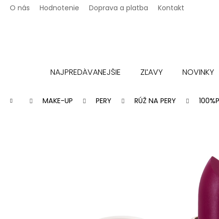
K
Prejsť
O nás
Hodnotenie
Doprava a platba
Kontakt
na
o
Späť
Späť
obsah
š
do
do
í
k
obchodu
obchodu
NAJPREDÁVANEJŠIE
ZĽAVY
NOVINKY
Domov
MAKE-UP
PERY
RÚŽ NA PERY
100%P