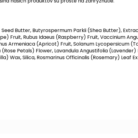
šina našich produktov sú proste na zahryznutie.
ed Butter, Butyrospermum Parkii (Shea Butter), Extracts
pe) Fruit, Rubus Idaeus (Raspberry) Fruit, Vaccinium Angus
Prunus Armeniaca (Apricot) Fruit, Solanum Lycopersicum 
(Rose Petals) Flower, Lavandula Angustifolia (Lavender) 
la) Wax, Silica, Rosmarinus Officinalis (Rosemary) Leaf E