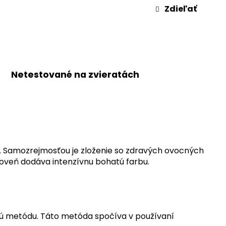
Zdieľať
Netestované na zvieratách
ho. Samozrejmosťou je zloženie so zdravých ovocných
roveň dodáva intenzívnu bohatú farbu.
nú metódu. Táto metóda spočíva v používaní