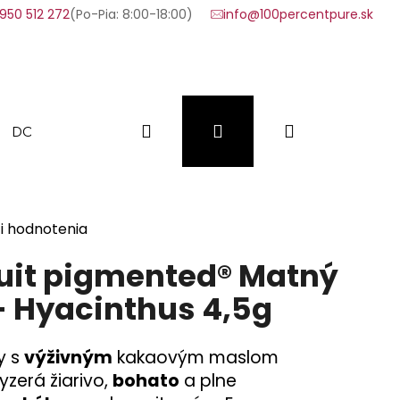
950 512 272
(Po-Pia: 8:00-18:00)
info@100percentpure.sk
Hľadať
Prihlásenie
Nákupný
DOPLNKY
VÝHODNÉ SADY
VZORKY
FAQ
košík
i hodnotenia
uit pigmented® Matný
 - Hyacinthus 4,5g
y s
výživným
kakaovým maslom
yzerá žiarivo,
bohato
a plne