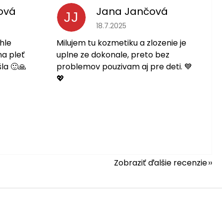
ová
Jana Jančová
JJ
 je 5 z 5 hviezdičiek.
Hodnotenie obchodu je 5 z 5 hviezdič
18.7.2025
hle
Milujem tu kozmetiku a zlozenie je
na pleť
uplne ze dokonale, preto bez
la 🙂🙏
problemov pouzivam aj pre deti. 💙
💖
Zobraziť ďalšie recenzie