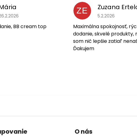
Mária
Zuzana Ertel
ZE
Hodnotenie obchodu je 5 z 5 hviezdičiek.
Hodnotenie obchodu
26.2.2026
5.2.2026
danie, BB cream top
Maximálna spokojnosť, rýc
dodanie, skvelé produkty, 
som nič lepšie zatiaľ nenaš
Ďakujem
upovanie
O nás