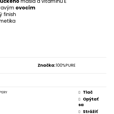
uckého
masla a vitamínu E
dravým
ovocím
 finish
metika
Značka:
100%PURE
Tlač
PERY
Opýtať
sa
Strážiť