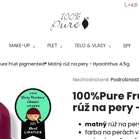
+421 
Čo potrebujete nájsť?
MAKE-UP
PLEŤ
TELO & VLASY
SPF
HĽADAŤ
ure Fruit pigmented® Matný rúž na pery - Hyacinthus 4,5g
Priemerné
Neohodnotené
Podrobnost
Odporúčame
hodnotenie
100%Pure Fr
produktu
je
rúž na pery
0,0
z
5
matný
rúž na per
hviezdičiek.
farba na perách v