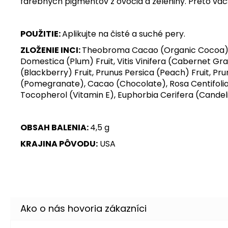
farebných pigmentov z ovocia a zeleniny. Preto väč
POUŽITIE:
Aplikujte na čisté a suché pery.
ZLOŽENIE INCI:
Theobroma Cacao (Organic Cocoa) Se
Domestica (Plum) Fruit, Vitis Vinifera (Cabernet Gra
(Blackberry) Fruit, Prunus Persica (Peach) Fruit, 
(Pomegranate), Cacao (Chocolate), Rosa Centifolia 
Tocopherol (Vitamin E), Euphorbia Cerifera (Candelil
OBSAH BALENIA:
4,5 g
KRAJINA PÔVODU:
USA