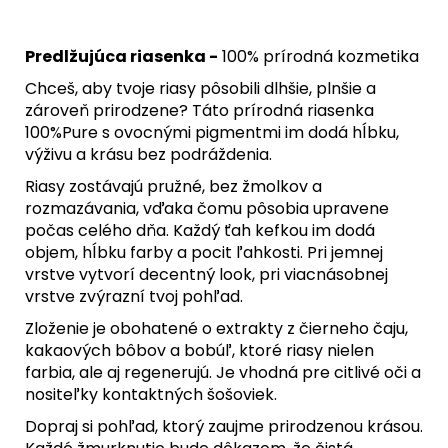
Predlžujúca riasenka -
100% prírodná kozmetika
Chceš, aby tvoje riasy pôsobili dlhšie, plnšie a
zároveň prirodzene? Táto prírodná riasenka
100%Pure s ovocnými pigmentmi im dodá hĺbku,
výživu a krásu bez podráždenia.
Riasy zostávajú pružné, bez žmolkov a
rozmazávania, vďaka čomu pôsobia upravene
počas celého dňa. Každý ťah kefkou im dodá
objem, hĺbku farby a pocit ľahkosti. Pri jemnej
vrstve vytvorí decentný look, pri viacnásobnej
vrstve zvýrazní tvoj pohľad.
Zloženie je obohatené o extrakty z čierneho čaju,
kakaových bôbov a bobúľ, ktoré riasy nielen
farbia, ale aj regenerujú. Je vhodná pre citlivé oči a
nositeľky kontaktných šošoviek.
Dopraj si pohľad, ktorý zaujme prirodzenou krásou.