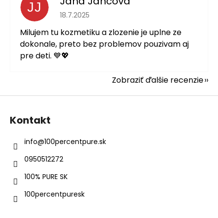
Jana Jančová
JJ
Hodnotenie obchodu je 5 z 5 hviezdičiek.
18.7.2025
Milujem tu kozmetiku a zlozenie je uplne ze
dokonale, preto bez problemov pouzivam aj
pre deti. 💙💖
Zobraziť ďalšie recenzie
Z
á
Kontakt
p
ä
info
@
100percentpure.sk
t
0950512272
i
e
100% PURE SK
100percentpuresk