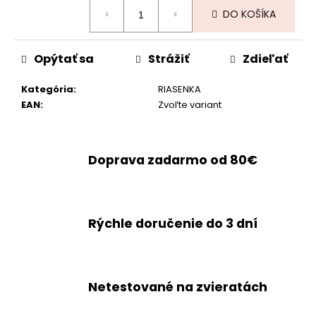
Jednotková
DO KOŠÍKA
cena:
Opýtať sa
Strážiť
Zdieľať
Kategória
:
RIASENKA
EAN
:
Zvoľte variant
Doprava zadarmo od 80€
Rýchle doručenie do 3 dní
Netestované na zvieratách