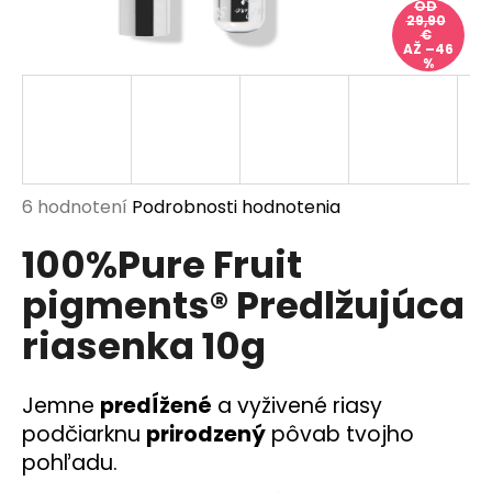
OD
á
29,90
€
j
AŽ –46
%
s
ť
?
Priemerné
6 hodnotení
Podrobnosti hodnotenia
hodnotenie
100%Pure Fruit
produktu
HĽADAŤ
je
pigments® Predlžujúca
5,0
z
riasenka 10g
5
O
hviezdičiek.
d
p
Jemne
predĺžené
a vyživené riasy
o
podčiarknu
prirodzený
pôvab tvojho
r
pohľadu.
ú