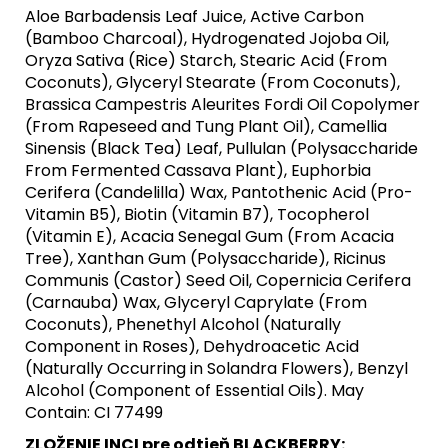
Aloe Barbadensis Leaf Juice, Active Carbon
(Bamboo Charcoal), Hydrogenated Jojoba Oil,
Oryza Sativa (Rice) Starch, Stearic Acid (From
Coconuts), Glyceryl Stearate (From Coconuts),
Brassica Campestris Aleurites Fordi Oil Copolymer
(From Rapeseed and Tung Plant Oil), Camellia
Sinensis (Black Tea) Leaf, Pullulan (Polysaccharide
From Fermented Cassava Plant), Euphorbia
Cerifera (Candelilla) Wax, Pantothenic Acid (Pro-
Vitamin B5), Biotin (Vitamin B7), Tocopherol
(Vitamin E), Acacia Senegal Gum (From Acacia
Tree), Xanthan Gum (Polysaccharide), Ricinus
Communis (Castor) Seed Oil, Copernicia Cerifera
(Carnauba) Wax, Glyceryl Caprylate (From
Coconuts), Phenethyl Alcohol (Naturally
Component in Roses), Dehydroacetic Acid
(Naturally Occurring in Solandra Flowers), Benzyl
Alcohol (Component of Essential Oils). May
Contain: CI 77499
ZLOŽENIE INCI pre odtieň BLACKBERRY: