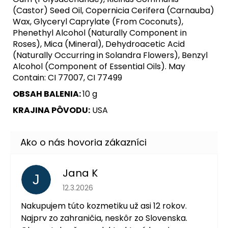
(Castor) Seed Oil, Copernicia Cerifera (Carnauba)
Wax, Glyceryl Caprylate (From Coconuts),
Phenethyl Alcohol (Naturally Component in
Roses), Mica (Mineral), Dehydroacetic Acid
(Naturally Occurring in Solandra Flowers), Benzyl
Alcohol (Component of Essential Oils). May
Contain: CI 77007, CI 77499
OBSAH BALENIA:
10 g
KRAJINA PÔVODU:
USA
Jana K
J
Hodnotenie obchodu je 5 z 5 hviezdičiek.
12.3.2026
Nakupujem túto kozmetiku už asi 12 rokov.
Najprv zo zahraničia, neskôr zo Slovenska.