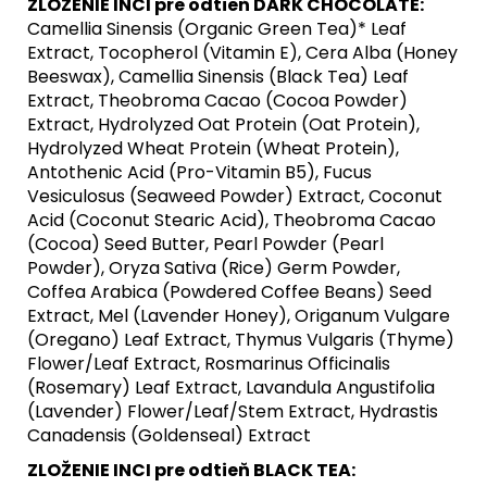
ZLOŽENIE INCI pre odtieň DARK CHOCOLATE:
Camellia Sinensis (Organic Green Tea)* Leaf
Extract, Tocopherol (Vitamin E), Cera Alba (Honey
Beeswax), Camellia Sinensis (Black Tea) Leaf
Extract, Theobroma Cacao (Cocoa Powder)
Extract, Hydrolyzed Oat Protein (Oat Protein),
Hydrolyzed Wheat Protein (Wheat Protein),
Antothenic Acid (Pro-Vitamin B5), Fucus
Vesiculosus (Seaweed Powder) Extract, Coconut
Acid (Coconut Stearic Acid), Theobroma Cacao
(Cocoa) Seed Butter, Pearl Powder (Pearl
Powder), Oryza Sativa (Rice) Germ Powder,
Coffea Arabica (Powdered Coffee Beans) Seed
Extract, Mel (Lavender Honey), Origanum Vulgare
(Oregano) Leaf Extract, Thymus Vulgaris (Thyme)
Flower/Leaf Extract, Rosmarinus Officinalis
(Rosemary) Leaf Extract, Lavandula Angustifolia
(Lavender) Flower/Leaf/Stem Extract, Hydrastis
Canadensis (Goldenseal) Extract
ZLOŽENIE INCI pre odtieň BLACK TEA: