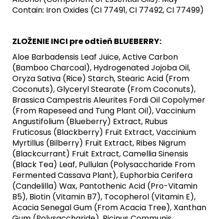
Contain: Iron Oxides (CI 77491, CI 77492, CI 77499)
ZLOŽENIE INCI pre odtieň BLUEBERRY:
Aloe Barbadensis Leaf Juice, Active Carbon
(Bamboo Charcoal), Hydrogenated Jojoba Oil,
Oryza Sativa (Rice) Starch, Stearic Acid (From
Coconuts), Glyceryl Stearate (From Coconuts),
Brassica Campestris Aleurites Fordi Oil Copolymer
(From Rapeseed and Tung Plant Oil), Vaccinium
Angustifolium (Blueberry) Extract, Rubus
Fruticosus (Blackberry) Fruit Extract, Vaccinium
Myrtillus (Bilberry) Fruit Extract, Ribes Nigrum
(Blackcurrant) Fruit Extract, Camellia Sinensis
(Black Tea) Leaf, Pullulan (Polysaccharide From
Fermented Cassava Plant), Euphorbia Cerifera
(Candelilla) Wax, Pantothenic Acid (Pro-Vitamin
B5), Biotin (Vitamin B7), Tocopherol (Vitamin E),
Acacia Senegal Gum (From Acacia Tree), Xanthan
Gum (Polysaccharide), Ricinus Communis