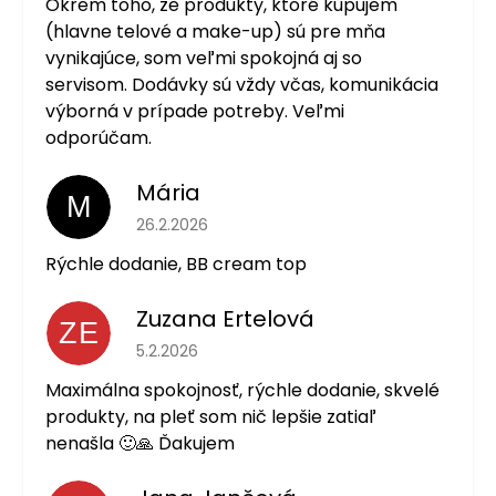
Okrem toho, že produkty, ktoré kupujem
(hlavne telové a make-up) sú pre mňa
vynikajúce, som veľmi spokojná aj so
servisom. Dodávky sú vždy včas, komunikácia
výborná v prípade potreby. Veľmi
odporúčam.
Mária
M
Hodnotenie obchodu je 5 z 5 hviezdičiek.
26.2.2026
Rýchle dodanie, BB cream top
Zuzana Ertelová
ZE
Hodnotenie obchodu je 5 z 5 hviezdičiek.
5.2.2026
Maximálna spokojnosť, rýchle dodanie, skvelé
produkty, na pleť som nič lepšie zatiaľ
nenašla 🙂🙏 Ďakujem