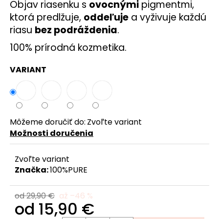
č
Objav riasenku s
ovocnými
pigmentmi,
a
ktorá predlžuje,
oddeľuje
a vyživuje každú
m
riasu
bez podráždenia
.
e
100% prírodná kozmetika.
VARIANT
Môžeme doručiť do:
Zvoľte variant
Možnosti doručenia
Zvoľte variant
Značka:
100%PURE
od 29,90 €
až –46 %
od
15,90 €