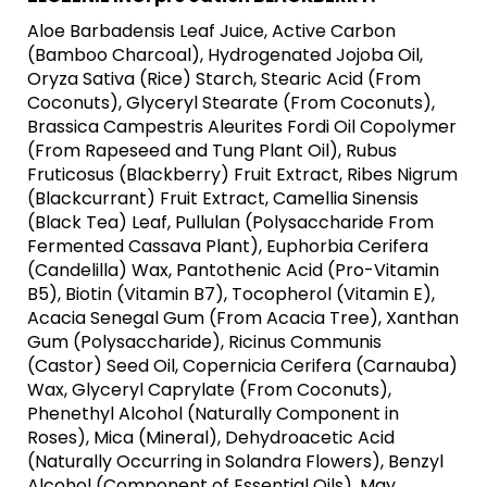
Aloe Barbadensis Leaf Juice, Active Carbon
(Bamboo Charcoal), Hydrogenated Jojoba Oil,
Oryza Sativa (Rice) Starch, Stearic Acid (From
Coconuts), Glyceryl Stearate (From Coconuts),
Brassica Campestris Aleurites Fordi Oil Copolymer
(From Rapeseed and Tung Plant Oil), Rubus
Fruticosus (Blackberry) Fruit Extract, Ribes Nigrum
(Blackcurrant) Fruit Extract, Camellia Sinensis
(Black Tea) Leaf, Pullulan (Polysaccharide From
Fermented Cassava Plant), Euphorbia Cerifera
(Candelilla) Wax, Pantothenic Acid (Pro-Vitamin
B5), Biotin (Vitamin B7), Tocopherol (Vitamin E),
Acacia Senegal Gum (From Acacia Tree), Xanthan
Gum (Polysaccharide), Ricinus Communis
(Castor) Seed Oil, Copernicia Cerifera (Carnauba)
Wax, Glyceryl Caprylate (From Coconuts),
Phenethyl Alcohol (Naturally Component in
Roses), Mica (Mineral), Dehydroacetic Acid
(Naturally Occurring in Solandra Flowers), Benzyl
Alcohol (Component of Essential Oils). May