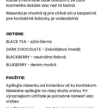
Každé žmurknutie bude dôkazom, že čistá
kozmetika dokáže viac než tá bežná.
Riasenka je vhodná aj pre citlivé oči a bezpečná
pre kontaktné šošovky, je vodeodolná.
ODTIENE:
BLACK TEA - sýta čierna
DARK CHOCOLATE - čokoládovo hnedá
BLACKBERRY - neutrálna fialová
BLUEBERRY - denim modrá
POUŽITIE:
Aplikujte riasenku od korienkov až ku končekom.
Následne aplikujte na riasy druhú vrstvu. Pri
výraznejšom vzhľade je potrebné naniesť viac
vrstiev.