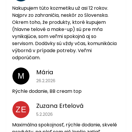
Nakupujem túto kozmetiku už asi 12 rokov.
Najprv zo zahraničia, neskôr zo Slovenska.
Okrem toho, že produkty, ktoré kupujem
(hlavne telové a make-up) sú pre mňa
vynikajúce, som veľmi spokojná aj so
servisom. Dodávky sú vždy včas, komunikácia
výborná v prípade potreby. Veľmi
odporúčam.
Mária
M
Hodnotenie obchodu je 5 z 5 hviezdičiek.
26.2.2026
Rýchle dodanie, BB cream top
Zuzana Ertelová
ZE
Hodnotenie obchodu je 5 z 5 hviezdičiek.
5.2.2026
Maximálna spokojnosť, rýchle dodanie, skvelé
produkty, na pleť som nič lepšie zatiaľ