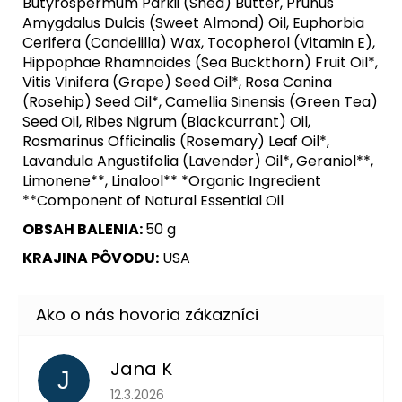
Butyrospermum Parkii (Shea) Butter, Prunus
Amygdalus Dulcis (Sweet Almond) Oil, Euphorbia
Cerifera (Candelilla) Wax, Tocopherol (Vitamin E),
Hippophae Rhamnoides (Sea Buckthorn) Fruit Oil*,
Vitis Vinifera (Grape) Seed Oil*, Rosa Canina
(Rosehip) Seed Oil*, Camellia Sinensis (Green Tea)
Seed Oil, Ribes Nigrum (Blackcurrant) Oil,
Rosmarinus Officinalis (Rosemary) Leaf Oil*,
Lavandula Angustifolia (Lavender) Oil*, Geraniol**,
Limonene**, Linalool** *Organic Ingredient
**Component of Natural Essential Oil
OBSAH BALENIA:
50 g
KRAJINA PÔVODU:
USA
Jana K
J
Hodnotenie obchodu je 5 z 5 hviezdičiek.
12.3.2026