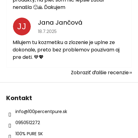
nenašla 🙂🙏 Ďakujem
Jana Jančová
JJ
Hodnotenie obchodu je 5 z 5 hviezdičiek.
18.7.2025
Milujem tu kozmetiku a zlozenie je uplne ze
dokonale, preto bez problemov pouzivam aj
pre deti. 💙💖
Zobraziť ďalšie recenzie
Z
á
Kontakt
p
ä
info
@
100percentpure.sk
t
0950512272
i
e
100% PURE SK