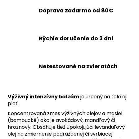
Doprava zadarmo od 80€
Rýchle doručenie do 3 dní
Netestované na zvieratách
Výživný intenzívny balzám
je určený na telo aj
pleť.
Koncentrovaná zmes výživných olejov a masiel
(bambucké) ako je avokádový, mandľový či
hroznový. Obsahuje tiež upokojujúci levanduľový
olej na zmiernenie podráždenej či svrbiacej