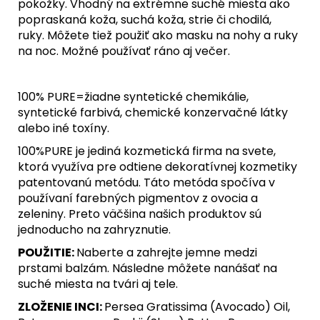
pokožky. Vhodný na extrémne suché miesta ako
popraskaná koža, suchá koža, strie či chodilá,
ruky.
Môžete tiež použiť ako masku na nohy a ruky
na noc. Možné používať ráno aj večer.
100% PURE=žiadne syntetické chemikálie,
syntetické farbivá, chemické konzervačné látky
alebo iné toxíny.
100%PURE je jediná kozmetická firma na svete,
ktorá využíva pre odtiene dekoratívnej kozmetiky
patentovanú metódu. Táto metóda spočíva v
používaní farebných pigmentov z ovocia a
zeleniny. Preto väčšina našich produktov sú
jednoducho na zahryznutie.
POUŽITIE:
Naberte a zahrejte jemne medzi
prstami balzám. Následne môžete nanášať na
suché miesta na tvári aj tele.
ZLOŽENIE INCI:
Persea Gratissima (Avocado) Oil,