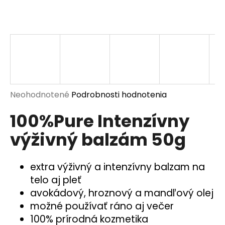
á
j
s
ť
?
Priemerné
Neohodnotené
Podrobnosti hodnotenia
hodnotenie
100%Pure Intenzívny
produktu
HĽADAŤ
je
výživný balzám 50g
0,0
z
5
O
extra výživný a intenzívny balzam na
hviezdičiek.
d
telo aj pleť
p
avokádový, hroznový a mandľový olej
o
možné používať ráno aj večer
r
ú
100% prírodná kozmetika