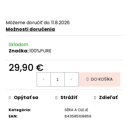
č
a
m
e
Môžeme doručiť do:
11.8.2026
Možnosti doručenia
Skladom
Značka:
100%PURE
29,90 €
Jednotková
DO KOŠÍKA
cena:
Opýtať sa
Strážiť
Zdieľať
Kategória
:
SÉRA A OLEJE
EAN
:
843585108859