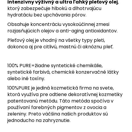
Intenzívny výživný a ultra ľahký pleťový olej
,
ktorý zabezpečuje hlbokú a dlhotrvajúcu
hydratáciu bez upchávania pórov.
Obsahuje koncentráciu vysokoúčinnej zmesi
rozjasňujúcich olejov a anti-aging antioxidantov.
Pleťový olej je vhodný na všetky typy pleti,
dokonca aj pre citlivú, mastnú či aknóznu pleť.
100% PURE=žiadne syntetické chemikálie,
syntetické farbivá, chemické konzervačné látky
alebo iné toxíny.
100%PURE je jediná kozmetická firma na svete,
ktorá využíva pre odtiene dekoratívnej kozmetiky
patentovanú metódu. Táto metóda spočíva v
používaní farebných pigmentov z ovocia a
zeleniny. Preto väčšina našich produktov sú
jednoducho na zahryznutie.