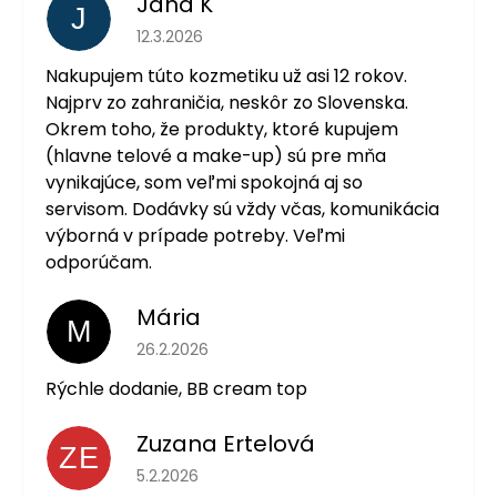
Jana K
J
Hodnotenie obchodu je 5 z 5 hviezdičiek.
12.3.2026
Nakupujem túto kozmetiku už asi 12 rokov.
Najprv zo zahraničia, neskôr zo Slovenska.
Okrem toho, že produkty, ktoré kupujem
(hlavne telové a make-up) sú pre mňa
vynikajúce, som veľmi spokojná aj so
servisom. Dodávky sú vždy včas, komunikácia
výborná v prípade potreby. Veľmi
odporúčam.
Mária
M
Hodnotenie obchodu je 5 z 5 hviezdičiek.
26.2.2026
Rýchle dodanie, BB cream top
Zuzana Ertelová
ZE
Hodnotenie obchodu je 5 z 5 hviezdičiek.
5.2.2026