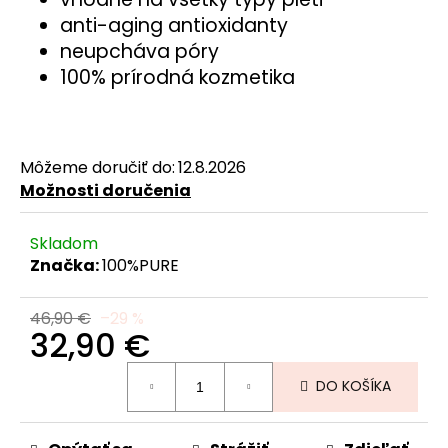
č
anti-aging antioxidanty
a
neupcháva póry
m
e
100% prírodná kozmetika
Môžeme doručiť do:
12.8.2026
Možnosti doručenia
Skladom
Značka:
100%PURE
46,90 €
–29 %
32,90 €
Jednotková
DO KOŠÍKA
cena: