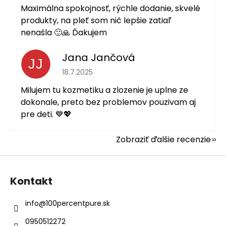
Maximálna spokojnosť, rýchle dodanie, skvelé
produkty, na pleť som nič lepšie zatiaľ
nenašla 🙂🙏 Ďakujem
Jana Jančová
JJ
Hodnotenie obchodu je 5 z 5 hviezdičiek.
18.7.2025
Milujem tu kozmetiku a zlozenie je uplne ze
dokonale, preto bez problemov pouzivam aj
pre deti. 💙💖
Zobraziť ďalšie recenzie
Z
á
Kontakt
p
ä
info
@
100percentpure.sk
t
0950512272