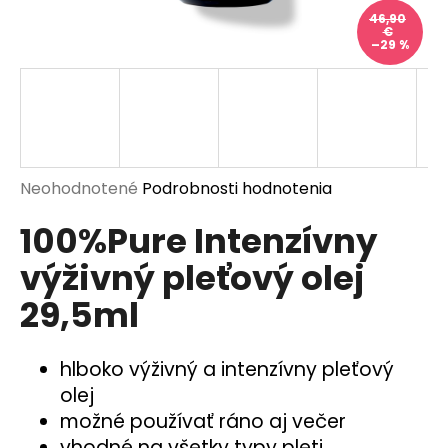
á
46,90
€
j
–29 %
s
ť
?
Priemerné
Neohodnotené
Podrobnosti hodnotenia
hodnotenie
100%Pure Intenzívny
produktu
HĽADAŤ
je
výživný pleťový olej
0,0
z
29,5ml
5
O
hviezdičiek.
d
p
hlboko výživný a intenzívny pleťový
o
olej
r
možné používať ráno aj večer
ú
vhodné na všetky typy pleti