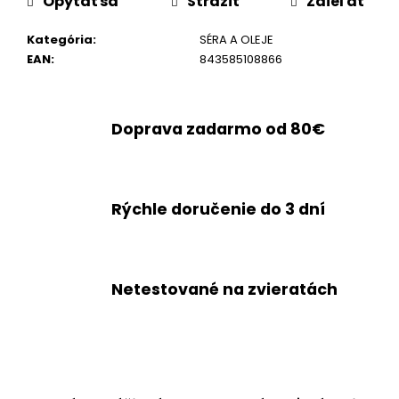
Opýtať sa
Strážiť
Zdieľať
Kategória
:
SÉRA A OLEJE
EAN
:
843585108866
Doprava zadarmo od 80€
Rýchle doručenie do 3 dní
Netestované na zvieratách