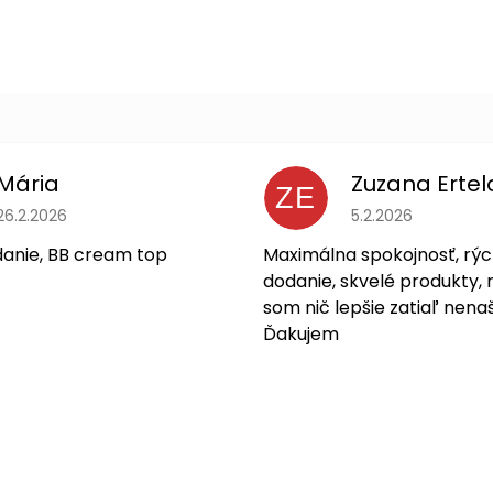
Mária
Zuzana Ertel
ZE
Hodnotenie obchodu je 5 z 5 hviezdičiek.
Hodnotenie obchodu
26.2.2026
5.2.2026
danie, BB cream top
Maximálna spokojnosť, rýc
dodanie, skvelé produkty, 
som nič lepšie zatiaľ nenaš
Ďakujem