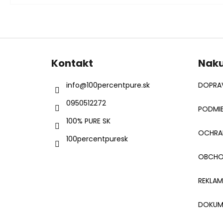
Z
á
Kontakt
Nak
p
ä
info
@
100percentpure.sk
DOPRAV
t
0950512272
i
PODMIE
e
100% PURE SK
OCHRA
100percentpuresk
OBCHO
REKLA
DOKUM