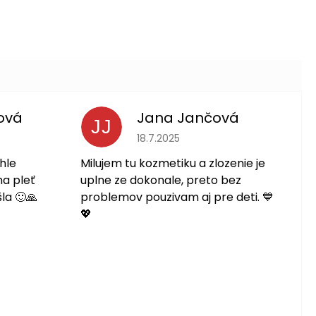
ová
Jana Jančová
JJ
 je 5 z 5 hviezdičiek.
Hodnotenie obchodu je 5 z 5 hviezdič
18.7.2025
hle
Milujem tu kozmetiku a zlozenie je
na pleť
uplne ze dokonale, preto bez
la 🙂🙏
problemov pouzivam aj pre deti. 💙
💖