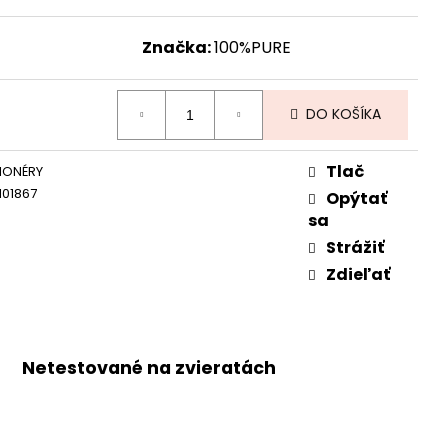
Značka:
100%PURE
DO KOŠÍKA
Tlač
IONÉRY
101867
Opýtať
sa
Strážiť
Zdieľať
Netestované na zvieratách