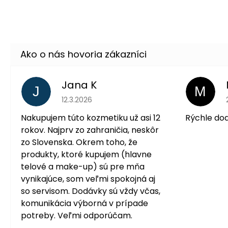
Jana K
J
M
Hodnotenie obchodu je 5 z 5 hviezdičiek.
12.3.2026
Nakupujem túto kozmetiku už asi 12
Rýchle do
rokov. Najprv zo zahraničia, neskôr
zo Slovenska. Okrem toho, že
produkty, ktoré kupujem (hlavne
telové a make-up) sú pre mňa
vynikajúce, som veľmi spokojná aj
so servisom. Dodávky sú vždy včas,
komunikácia výborná v prípade
potreby. Veľmi odporúčam.