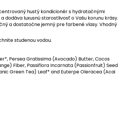
centrovaný hustý kondicionér s hydratačnými
a dodáva luxusnú starostlivosť o Vašu korunu krásy.
pečný a dostatočne jemný pre farbené vlasy. Vhodný
chnite studenou vodou.
ter*, Persea Gratissima (Avocado) Butter, Cocos
ange) Fiber, Passiflora Incarnata (Passionfruit) Seed
Organic Green Tea) Leaf* and Euterpe Oleracea (Acai