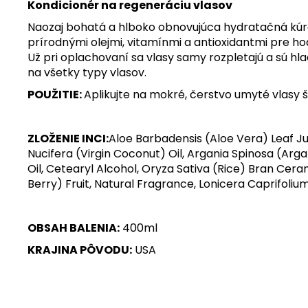
Kondicionér na regeneráciu vlasov
Naozaj bohatá a hlboko obnovujúca hydratačná kúr
prírodnými olejmi, vitamínmi a antioxidantmi pre ho
Už pri oplachovaní sa vlasy samy rozpletajú a sú h
na všetky typy vlasov.
POUŽITIE:
Aplikujte na mokré, čerstvo umyté vlasy
ZLOŽENIE INCI:
Aloe Barbadensis (Aloe Vera) Leaf J
Nucifera (Virgin Coconut) Oil, Argania Spinosa (Arga
Oil, Cetearyl Alcohol, Oryza Sativa (Rice) Bran Cera
Berry) Fruit, Natural Fragrance, Lonicera Caprifoli
OBSAH BALENIA:
400ml
KRAJINA PÔVODU:
USA