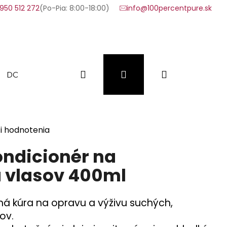
950 512 272
(Po-Pia: 8:00-18:00)
info@100percentpure.sk
Hľadať
Prihlásenie
Nákupný
DOPLNKY
VÝHODNÉ SADY
VZORKY
FAQ
košík
i hodnotenia
ndicionér na
 vlasov 400ml
á kúra na opravu a výživu suchých,
ov.