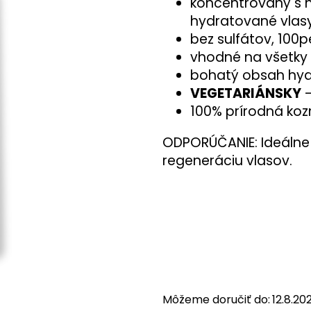
koncentrovaný s h
hydratované vlasy
bez sulfátov, 100p
vhodné na všetky t
bohatý obsah hyd
VEGETARIÁNSKY
-
100% prírodná koz
ODPORÚČANIE: Ideáln
regeneráciu vlasov.
Môžeme doručiť do:
12.8.20