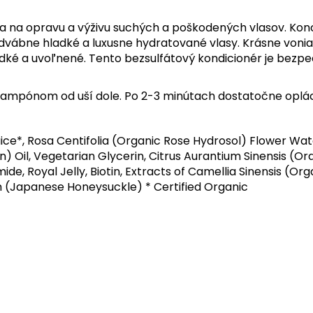
a na opravu a výživu suchých a poškodených vlasov. Kon
dvábne hladké a luxusne hydratované vlasy. Krásne vonia 
ladké a uvoľnené. Tento bezsulfátový kondicionér je bez
 šampónom od uší dole. Po 2-3 minútach dostatočne oplá
uice*, Rosa Centifolia (Organic Rose Hydrosol) Flower Wa
n) Oil, Vegetarian Glycerin, Citrus Aurantium Sinensis (Or
mide, Royal Jelly, Biotin, Extracts of Camellia Sinensis (
um (Japanese Honeysuckle) * Certified Organic