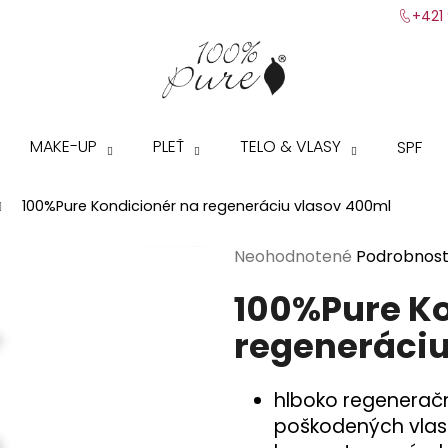
+421 
Čo potrebujete nájsť?
MAKE-UP
PLEŤ
TELO & VLASY
SPF
HĽADAŤ
100%Pure Kondicionér na regeneráciu vlasov 400ml
Priemerné
Neohodnotené
Podrobnost
Odporúčame
hodnotenie
100%Pure Ko
produktu
je
regeneráciu
0,0
z
5
hlboko regeneračn
hviezdičiek.
poškodených vlas