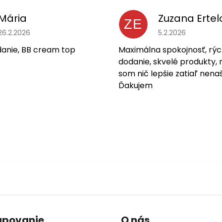
Mária
Zuzana Ertel
ZE
Hodnotenie obchodu je 5 z 5 hviezdičiek.
Hodnotenie obchodu
26.2.2026
5.2.2026
danie, BB cream top
Maximálna spokojnosť, rýc
dodanie, skvelé produkty, 
som nič lepšie zatiaľ nenaš
Ďakujem
upovanie
O nás