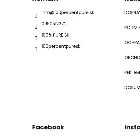
p
ä
info
@
100percentpure.sk
DOPRAV
t
0950512272
i
PODMIE
e
100% PURE SK
OCHRA
100percentpuresk
OBCHO
REKLA
DOKUM
Facebook
Inst