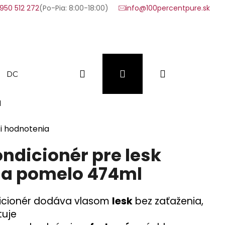
950 512 272
(Po-Pia: 8:00-18:00)
info@100percentpure.sk
Hľadať
Prihlásenie
Nákupný
DOPLNKY
VÝHODNÉ SADY
VZORKY
FAQ
l
košík
i hodnotenia
ndicionér pre lesk
 a pomelo 474ml
icionér dodáva vlasom
lesk
bez zaťaženia,
tuje