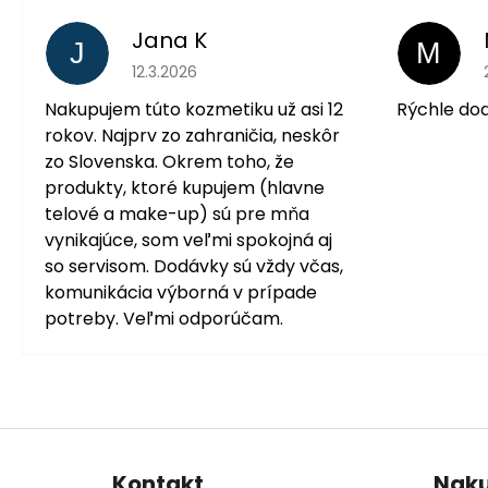
Jana K
J
M
Hodnotenie obchodu je 5 z 5 hviezdičiek.
12.3.2026
Nakupujem túto kozmetiku už asi 12
Rýchle do
rokov. Najprv zo zahraničia, neskôr
zo Slovenska. Okrem toho, že
produkty, ktoré kupujem (hlavne
telové a make-up) sú pre mňa
vynikajúce, som veľmi spokojná aj
so servisom. Dodávky sú vždy včas,
komunikácia výborná v prípade
potreby. Veľmi odporúčam.
Z
á
Kontakt
Nak