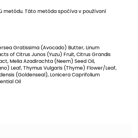
nú metódu. Táto metóda spočíva v používaní
Persea Gratissima (Avocado) Butter, Linum
ts of Citrus Junos (Yuzu) Fruit, Citrus Grandis
act, Melia Azadirachta (Neem) Seed Oil,
ano) Leaf, Thymus Vulgaris (Thyme) Flower/Leaf,
densis (Goldenseal), Lonicera Caprifolium
ntial Oil