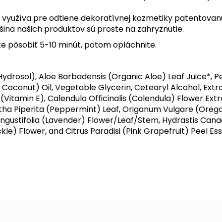
rá využíva pre odtiene dekoratívnej kozmetiky patentova
šina našich produktov sú proste na zahryznutie.
te pôsobiť 5-10 minút, potom opláchnite.
Hydrosol), Aloe Barbadensis (Organic Aloe) Leaf Juice*, 
 Coconut) Oil, Vegetable Glycerin, Cetearyl Alcohol, Extrac
Vitamin E), Calendula Officinalis (Calendula) Flower Extr
ntha Piperita (Peppermint) Leaf, Origanum Vulgare (Oreg
Angustifolia (Lavender) Flower/Leaf/Stem, Hydrastis Cana
) Flower, and Citrus Paradisi (Pink Grapefruit) Peel Esse