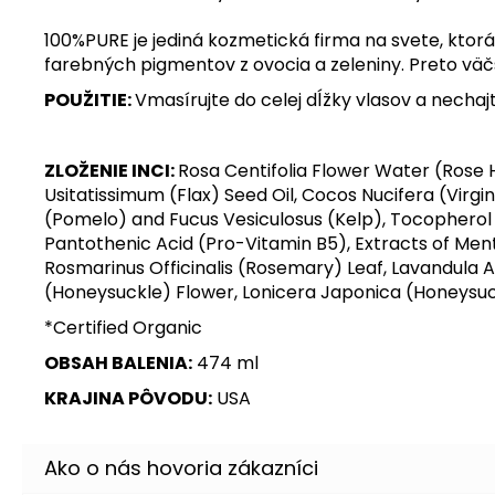
100%PURE je jediná kozmetická firma na svete, kto
farebných pigmentov z ovocia a zeleniny. Preto väč
POUŽITIE:
Vmasírujte do celej dĺžky vlasov a nechaj
ZLOŽENIE INCI:
Rosa Centifolia Flower Water (Rose 
Usitatissimum (Flax) Seed Oil, Cocos Nucifera (Virgin
(Pomelo) and Fucus Vesiculosus (Kelp), Tocopherol (
Pantothenic Acid (Pro-Vitamin B5), Extracts of Me
Rosmarinus Officinalis (Rosemary) Leaf, Lavandula 
(Honeysuckle) Flower, Lonicera Japonica (Honeysuckle
*Certified Organic
OBSAH BALENIA:
474 ml
KRAJINA PÔVODU:
USA