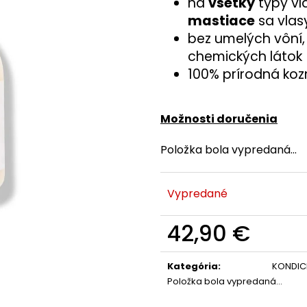
na
všetky
typy vl
mastiace
sa vlas
bez umelých vôní,
chemických látok
100% prírodná koz
Možnosti doručenia
Položka bola vypredaná…
Vypredané
42,90 €
Jednotková
cena:
Kategória
:
KONDIC
Položka bola vypredaná…