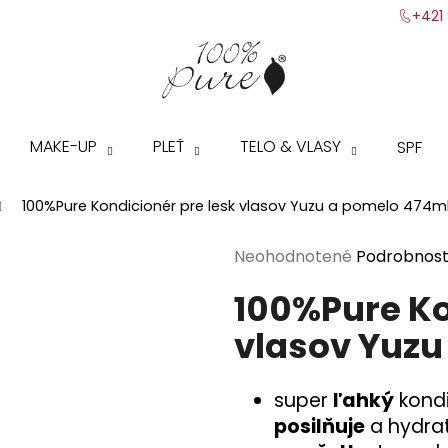
+421 
Čo potrebujete nájsť?
MAKE-UP
PLEŤ
TELO & VLASY
SPF
HĽADAŤ
100%Pure Kondicionér pre lesk vlasov Yuzu a pomelo 474m
Priemerné
Neohodnotené
Podrobnost
Odporúčame
hodnotenie
100%Pure Ko
produktu
je
vlasov Yuzu
0,0
z
5
s
uper
ľahký
kond
hviezdičiek.
posilňuje
a hydra