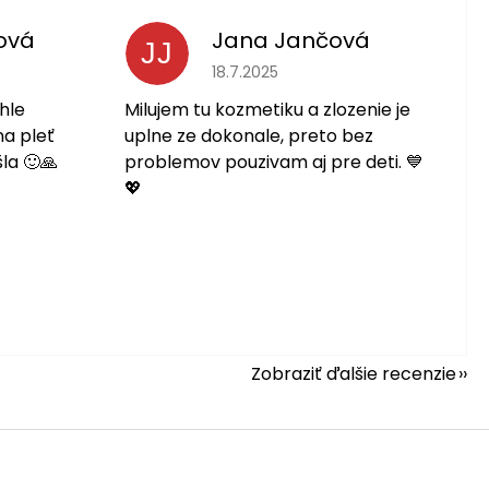
ová
Jana Jančová
JJ
 je 5 z 5 hviezdičiek.
Hodnotenie obchodu je 5 z 5 hviezdič
18.7.2025
hle
Milujem tu kozmetiku a zlozenie je
na pleť
uplne ze dokonale, preto bez
la 🙂🙏
problemov pouzivam aj pre deti. 💙
💖
Zobraziť ďalšie recenzie