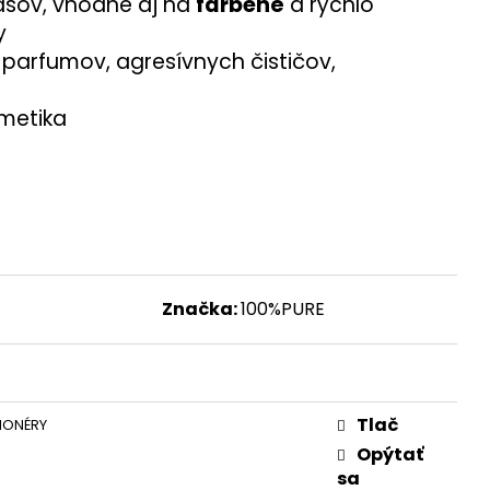
asov, vhodné aj na
farbené
a rýchlo
y
 parfumov, agresívnych čističov,
metika
Značka:
100%PURE
Tlač
IONÉRY
Opýtať
sa