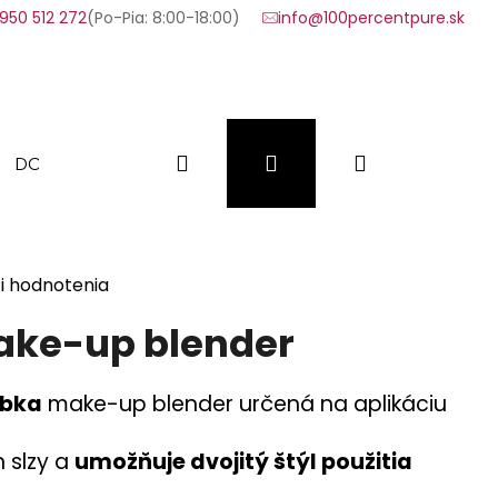
950 512 272
(Po-Pia: 8:00-18:00)
info@100percentpure.sk
Hľadať
Prihlásenie
Nákupný
DOPLNKY
VÝHODNÉ SADY
VZORKY
FAQ
košík
i hodnotenia
ake-up blender
ubka
make-up blender určená na aplikáciu
 slzy a
umožňuje dvojitý štýl použitia