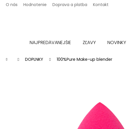
K
Prejsť
O nás
Hodnotenie
Doprava a platba
Kontakt
na
o
Späť
Späť
obsah
š
do
do
í
k
obchodu
obchodu
NAJPREDÁVANEJŠIE
ZĽAVY
NOVINKY
Domov
DOPLNKY
100%Pure Make-up blender