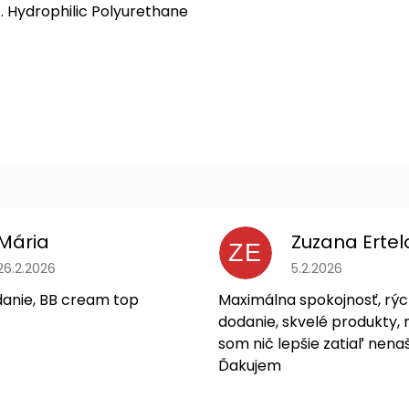
c. Hydrophilic Polyurethane
Mária
Zuzana Ertel
ZE
Hodnotenie obchodu je 5 z 5 hviezdičiek.
Hodnotenie obchodu
26.2.2026
5.2.2026
danie, BB cream top
Maximálna spokojnosť, rýc
dodanie, skvelé produkty, 
som nič lepšie zatiaľ nenaš
Ďakujem