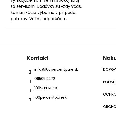
vynikajúce, som veľmi spokojná aj
so servisom. Dodávky sú vždy včas,
komunikácia výborná v prípade
potreby. Veľmi odporúčam.
Z
á
Kontakt
Nak
p
ä
info
@
100percentpure.sk
DOPRAV
t
0950512272
i
PODMIE
e
100% PURE SK
OCHRA
100percentpuresk
OBCHO