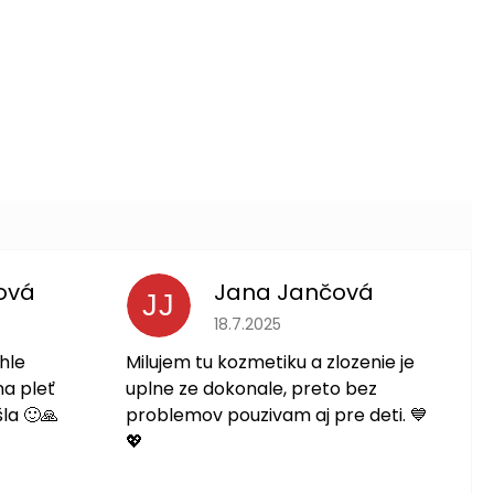
ová
Jana Jančová
JJ
 je 5 z 5 hviezdičiek.
Hodnotenie obchodu je 5 z 5 hviezdič
18.7.2025
hle
Milujem tu kozmetiku a zlozenie je
na pleť
uplne ze dokonale, preto bez
la 🙂🙏
problemov pouzivam aj pre deti. 💙
💖