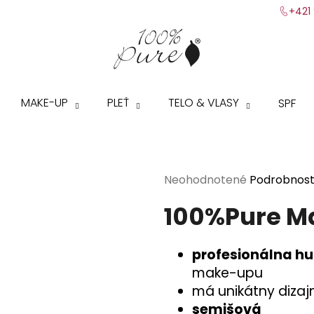
+421 
Čo potrebujete nájsť?
MAKE-UP
PLEŤ
TELO & VLASY
SPF
HĽADAŤ
Priemerné
Neohodnotené
Podrobnost
Odporúčame
hodnotenie
100%Pure M
produktu
je
0,0
profesionálna h
z
make-upu
5
hviezdičiek.
má unikátny dizajn
semišová