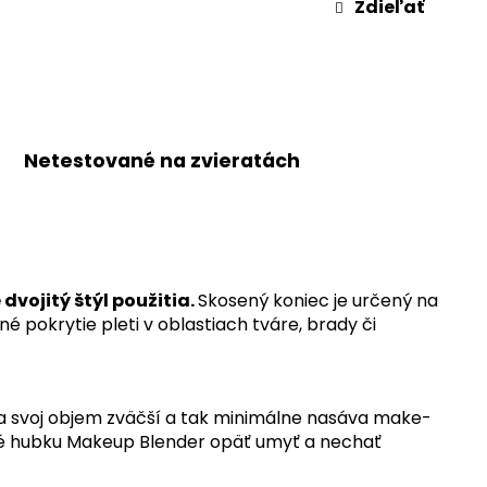
Zdieľať
Netestované na zvieratách
dvojitý štýl použitia.
Skosený koniec je určený na
é pokrytie pleti v oblastiach tváre, brady či
a svoj objem zväčší a tak minimálne nasáva make-
né hubku Makeup Blender opäť umyť a nechať