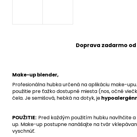
Doprava zadarmo od
Make-up blender,
Profesionálna hubka určená na aplikáciu make-upu. 
použitie pre ťažko dostupné miesta (nos, očné vieč
čela.
Je semišová, hebká na dotyk, je
hypoalergén
POUŽITIE:
Pred každým použitím hubku navlhčite a 
up.
Make-up postupne nanášajte na tvár vklepávaní
vyschnúť.