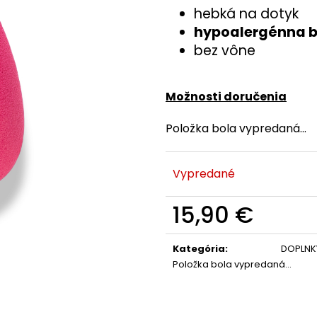
hebká na dotyk
hypoalergénna b
bez vône
Možnosti doručenia
Položka bola vypredaná…
Vypredané
15,90 €
Jednotková
cena:
Kategória
:
DOPLNK
Položka bola vypredaná…