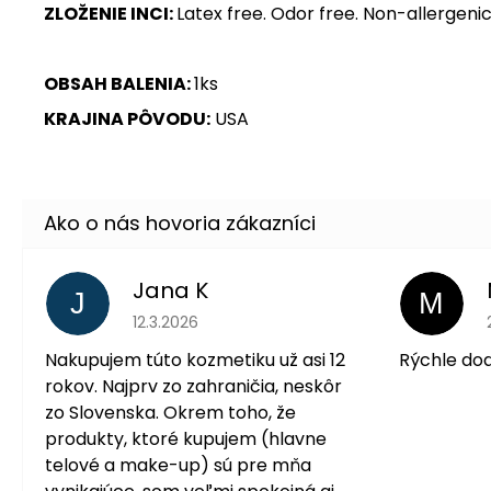
ZLOŽENIE INCI:
Latex free. Odor free. Non-allergeni
OBSAH BALENIA:
1ks
KRAJINA PÔVODU:
USA
Jana K
J
M
Hodnotenie obchodu je 5 z 5 hviezdičiek.
12.3.2026
Nakupujem túto kozmetiku už asi 12
Rýchle do
rokov. Najprv zo zahraničia, neskôr
zo Slovenska. Okrem toho, že
produkty, ktoré kupujem (hlavne
telové a make-up) sú pre mňa