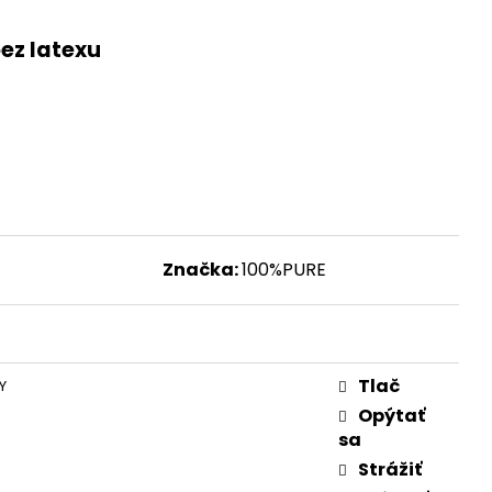
ez latexu
Značka:
100%PURE
Tlač
Y
Opýtať
sa
Strážiť