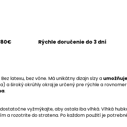
 80€
Rýchle doručenie do 3 dní
Bez latexu, bez vône.
Má unikátny dizajn slzy a
umožňuje 
ka)
a široký okrúhly okraj je určený pre rýchle a rovnomern
na
.
dostatočne vyžmýkajte, aby ostala iba vlhká.
Vlhká hubk
m a rozotrite do stratena.
Po každom použití je potreb