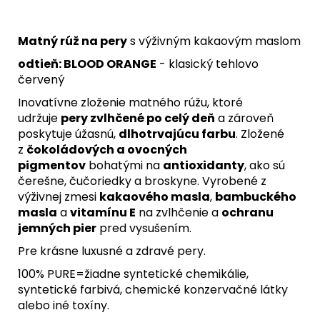
Matný rúž na pery
s výživným kakaovým maslom
odtieň: BLOOD ORANGE
- klasický tehlovo
červený
Inovatívne zloženie matného rúžu, ktoré
udržuje
pery zvlhčené po celý deň
a zároveň
poskytuje úžasnú,
dlhotrvajúcu farbu
. Zložené
z
čokoládových a ovocných
pigmentov
bohatými na
antioxidanty
, ako sú
čerešne, čučoriedky a broskyne. Vyrobené z
výživnej zmesi
kakaového masla
,
bambuckého
masla
a
vitamínu E
na zvlhčenie a
ochranu
jemných pier
pred vysušením.
Pre krásne luxusné a zdravé pery.
100% PURE=žiadne syntetické chemikálie,
syntetické farbivá, chemické konzervačné látky
alebo iné toxíny.