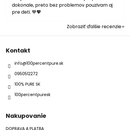
dokonale, preto bez problemov pouzivam aj
pre deti. 💙💖
Zobraziť ďalšie recenzie
Z
á
Kontakt
p
ä
info
@
100percentpure.sk
t
0950512272
i
e
100% PURE SK
100percentpuresk
Nakupovanie
DOPRAVA A PLATBA