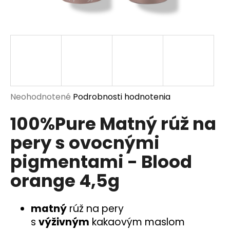
á
j
s
ť
?
Priemerné
Neohodnotené
Podrobnosti hodnotenia
hodnotenie
100%Pure Matný rúž na
produktu
HĽADAŤ
je
pery s ovocnými
0,0
z
pigmentami - Blood
5
O
orange 4,5g
hviezdičiek.
d
p
o
matný
rúž na pery
r
s
výživným
kakaovým maslom
ú