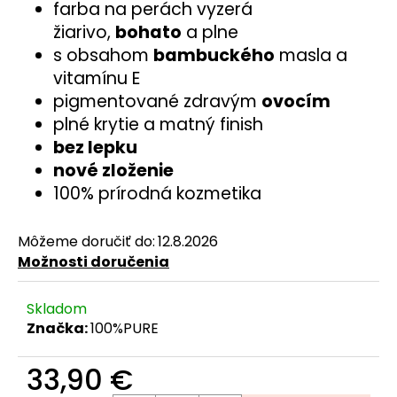
č
farba na perách vyzerá
a
žiarivo,
bohato
a plne
m
s obsahom
bambuckého
masla a
e
vitamínu E
pigmentované zdravým
ovocím
plné krytie a matný finish
bez lepku
nové zloženie
100% prírodná kozmetika
Môžeme doručiť do:
12.8.2026
Možnosti doručenia
Skladom
Značka:
100%PURE
33,90 €