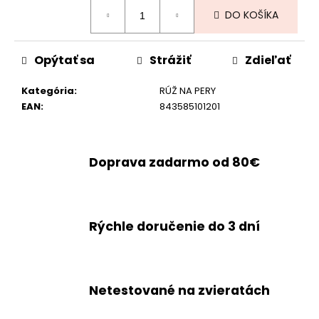
Jednotková
DO KOŠÍKA
cena:
Opýtať sa
Strážiť
Zdieľať
Kategória
:
RÚŽ NA PERY
EAN
:
843585101201
Doprava zadarmo od 80€
Rýchle doručenie do 3 dní
Netestované na zvieratách