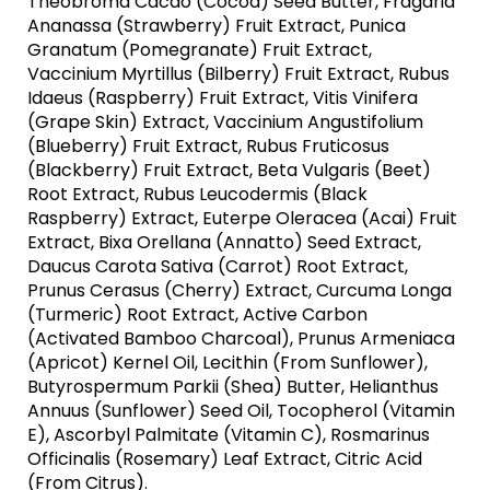
Theobroma Cacao (Cocoa) Seed Butter, Fragaria
Ananassa (Strawberry) Fruit Extract, Punica
Granatum (Pomegranate) Fruit Extract,
Vaccinium Myrtillus (Bilberry) Fruit Extract, Rubus
Idaeus (Raspberry) Fruit Extract, Vitis Vinifera
(Grape Skin) Extract, Vaccinium Angustifolium
(Blueberry) Fruit Extract, Rubus Fruticosus
(Blackberry) Fruit Extract, Beta Vulgaris (Beet)
Root Extract, Rubus Leucodermis (Black
Raspberry) Extract, Euterpe Oleracea (Acai) Fruit
Extract, Bixa Orellana (Annatto) Seed Extract,
Daucus Carota Sativa (Carrot) Root Extract,
Prunus Cerasus (Cherry) Extract, Curcuma Longa
(Turmeric) Root Extract, Active Carbon
(Activated Bamboo Charcoal), Prunus Armeniaca
(Apricot) Kernel Oil, Lecithin (From Sunflower),
Butyrospermum Parkii (Shea) Butter, Helianthus
Annuus (Sunflower) Seed Oil, Tocopherol (Vitamin
E), Ascorbyl Palmitate (Vitamin C), Rosmarinus
Officinalis (Rosemary) Leaf Extract, Citric Acid
(From Citrus).