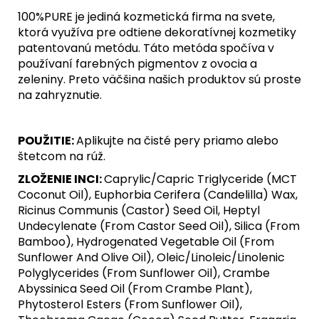
100%PURE je jediná kozmetická firma na svete,
ktorá využíva pre odtiene dekoratívnej kozmetiky
patentovanú metódu. Táto metóda spočíva v
používaní farebných pigmentov z ovocia a
zeleniny. Preto väčšina našich produktov sú proste
na zahryznutie.
POUŽITIE:
Aplikujte na čisté pery priamo alebo
štetcom na rúž.
ZLOŽENIE INCI:
Caprylic/Capric Triglyceride (MCT
Coconut Oil), Euphorbia Cerifera (Candelilla) Wax,
Ricinus Communis (Castor) Seed Oil, Heptyl
Undecylenate (From Castor Seed Oil), Silica (From
Bamboo), Hydrogenated Vegetable Oil (From
Sunflower And Olive Oil), Oleic/Linoleic/Linolenic
Polyglycerides (From Sunflower Oil), Crambe
Abyssinica Seed Oil (From Crambe Plant),
Phytosterol Esters (From Sunflower Oil),