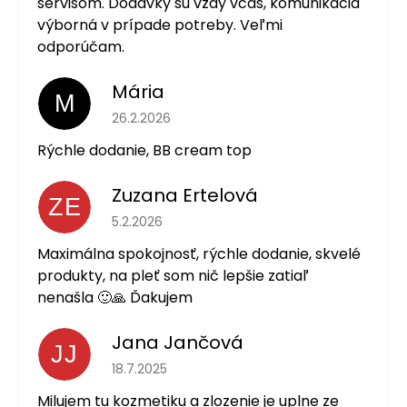
servisom. Dodávky sú vždy včas, komunikácia
výborná v prípade potreby. Veľmi
odporúčam.
Mária
M
Hodnotenie obchodu je 5 z 5 hviezdičiek.
26.2.2026
Rýchle dodanie, BB cream top
Zuzana Ertelová
ZE
Hodnotenie obchodu je 5 z 5 hviezdičiek.
5.2.2026
Maximálna spokojnosť, rýchle dodanie, skvelé
produkty, na pleť som nič lepšie zatiaľ
nenašla 🙂🙏 Ďakujem
Jana Jančová
JJ
Hodnotenie obchodu je 5 z 5 hviezdičiek.
18.7.2025
Milujem tu kozmetiku a zlozenie je uplne ze