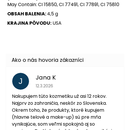
May Contain: CI 15850, CI 77491, CI 77891, CI 75810
OBSAH BALENIA:
4,5 g
KRAJINA PÔVODU:
USA
Jana K
J
Hodnotenie obchodu je 5 z 5 hviezdičiek.
12.3.2026
Nakupujem túto kozmetiku už asi 12 rokov.
Najprv zo zahraničia, neskôr zo Slovenska.
Okrem toho, že produkty, ktoré kupujem
(hlavne telové a make-up) sú pre mňa
vynikajúce, som veľmi spokojná aj so