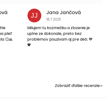
ová
Jana Jančová
JJ
 je 5 z 5 hviezdičiek.
Hodnotenie obchodu je 5 z 5 hviezdič
18.7.2025
hle
Milujem tu kozmetiku a zlozenie je
na pleť
uplne ze dokonale, preto bez
la 🙂🙏
problemov pouzivam aj pre deti. 💙
💖
Zobraziť ďalšie recenzie