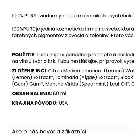
100% PURE=žiadne syntetické chemikálie, syntetické
100%PURE je jediná kozmetická firma na svete, kto
farebných pigmentov z ovocia a zeleniny. Preto väč
POUŽITIE:
Tubu najprv poriadne pretrepte a násled
na vlhkú tvár a krk. Tubu nestláčajte, prípravok v
ZLOŽENIE INCI:
Citrus Medica Limonum (Lemon) Wate
(Lemon) Extract*, Laminaria (Algae) Extract*, Blac
(Guar) Gum*, Mentha Viridis (Spearmint) Leaf Oil*
OBSAH BALENIA:
80 ml
KRAJINA PÔVODU:
USA