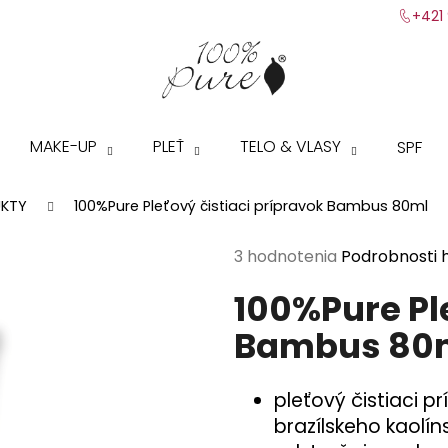
+421 
Čo potrebujete nájsť?
MAKE-UP
PLEŤ
TELO & VLASY
SPF
HĽADAŤ
UKTY
100%Pure Pleťový čistiaci prípravok Bambus 80ml
Priemerné
3 hodnotenia
Podrobnosti 
Odporúčame
hodnotenie
100%Pure Ple
produktu
je
Bambus 80
5,0
z
5
pleťový čistiaci 
hviezdičiek.
brazílskeho kaolín