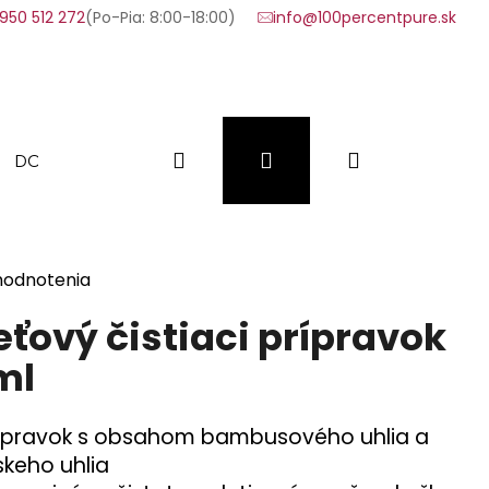
950 512 272
(Po-Pia: 8:00-18:00)
info@100percentpure.sk
Hľadať
Prihlásenie
Nákupný
DOPLNKY
VÝHODNÉ SADY
VZORKY
FAQ
košík
hodnotenia
ťový čistiaci prípravok
ml
prípravok s obsahom bambusového uhlia a
skeho uhlia