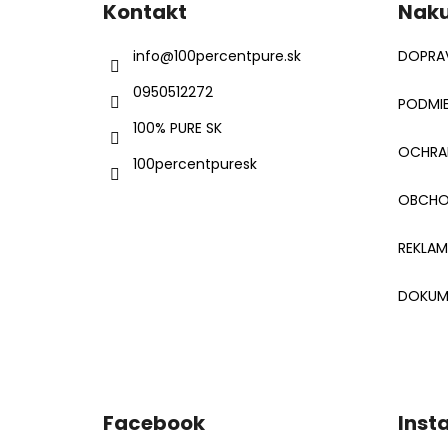
Kontakt
Nak
p
ä
info
@
100percentpure.sk
DOPRAV
t
0950512272
i
PODMIE
e
100% PURE SK
OCHRA
100percentpuresk
OBCHO
REKLA
DOKUM
Facebook
Inst