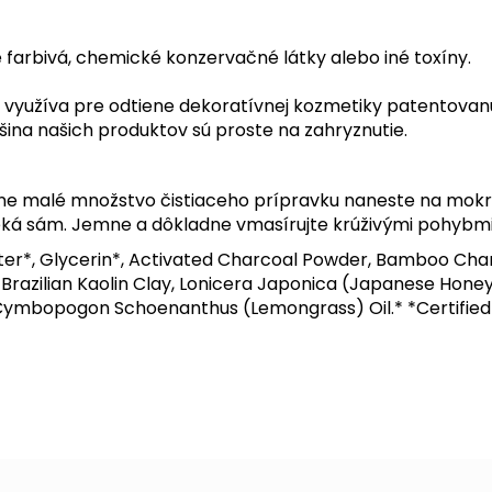
 farbivá, chemické konzervačné látky alebo iné toxíny.
rá využíva pre odtiene dekoratívnej kozmetiky patentova
šina našich produktov sú proste na zahryznutie.
ne malé množstvo čistiaceho prípravku naneste na mokrú
yteká sám. Jemne a dôkladne vmasírujte krúživými pohybmi
r*, Glycerin*, Activated Charcoal Powder, Bamboo Char
k Brazilian Kaolin Clay, Lonicera Japonica (Japanese Ho
, Cymbopogon Schoenanthus (Lemongrass) Oil.* *Certifie