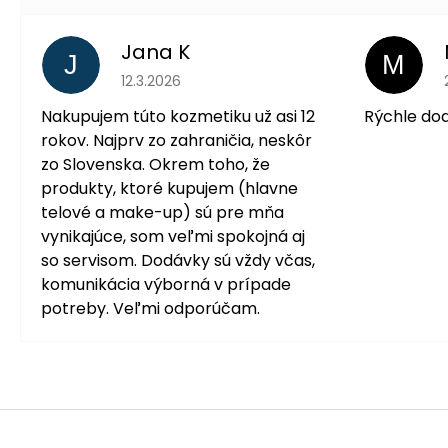
Jana K
J
M
Hodnotenie obchodu je 5 z 5 hviezdičiek.
12.3.2026
Nakupujem túto kozmetiku už asi 12
Rýchle do
rokov. Najprv zo zahraničia, neskôr
zo Slovenska. Okrem toho, že
produkty, ktoré kupujem (hlavne
telové a make-up) sú pre mňa
vynikajúce, som veľmi spokojná aj
so servisom. Dodávky sú vždy včas,
komunikácia výborná v prípade
potreby. Veľmi odporúčam.
Z
á