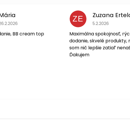
Mária
Zuzana Ertel
ZE
Hodnotenie obchodu je 5 z 5 hviezdičiek.
Hodnotenie obchodu
26.2.2026
5.2.2026
danie, BB cream top
Maximálna spokojnosť, rýc
dodanie, skvelé produkty, 
som nič lepšie zatiaľ nenaš
Ďakujem