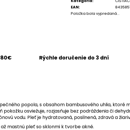
cena:
Kategória
:
ČISTIA
EAN
:
843585
Položka bola vypredaná…
 80€
Rýchle doručenie do 3 dní
pečného popola, s obsahom bambusového uhlia, ktoré mini
ň pokožku osviežuje, rozjasňuje bez podráždenia či dehydr
ónovú vodu. Pleť je hydratovaná, posilnená, zdravá a žiariv
 až mastnú pleť so sklonmi k tvorbe akné.