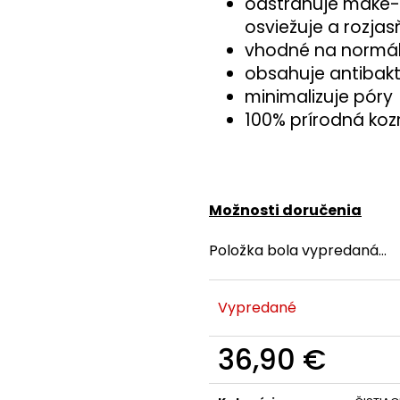
odstraňuje make-u
osviežuje a rozjas
vhodné na normáln
obsahuje antibakte
minimalizuje póry
100% prírodná koz
Možnosti doručenia
Položka bola vypredaná…
Vypredané
36,90 €
Jednotková