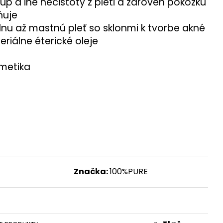
p a iné nečistoty z pleti a zároveň pokožku
ňuje
u až mastnú pleť so sklonmi k tvorbe akné
riálne éterické oleje
metika
Značka:
100%PURE