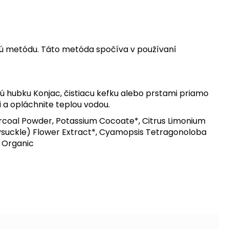
nú metódu. Táto metóda spočíva v používaní
 hubku Konjac, čistiacu kefku alebo prstami priamo
 a opláchnite teplou vodou.
coal Powder, Potassium Cocoate*, Citrus Limonium
neysuckle) Flower Extract*, Cyamopsis Tetragonoloba
d Organic