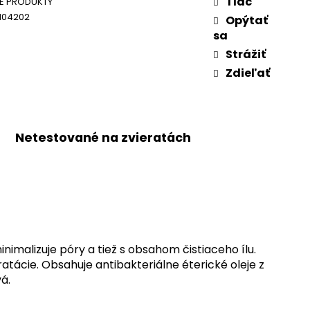
Tlač
CE PRODUKTY
104202
Opýtať
sa
Strážiť
Zdieľať
Netestované na zvieratách
malizuje póry a tiež s obsahom čistiaceho ílu.
atácie. Obsahuje antibakteriálne éterické oleje z
á.