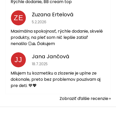
Rýchle dodanie, BB cream top
Zuzana Ertelová
ZE
Hodnotenie obchodu je 5 z 5 hviezdičiek.
5.2.2026
Maximálna spokojnosť, rýchle dodanie, skvelé
produkty, na pleť som nič lepšie zatiaľ
nenašla 🙂🙏 Ďakujem
Jana Jančová
JJ
Hodnotenie obchodu je 5 z 5 hviezdičiek.
18.7.2025
Milujem tu kozmetiku a zlozenie je uplne ze
dokonale, preto bez problemov pouzivam aj
pre deti. 💙💖
Zobraziť ďalšie recenzie
Z