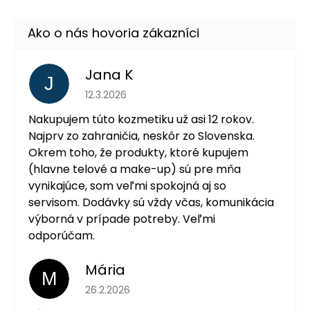
Jana K
J
Hodnotenie obchodu je 5 z 5 hviezdičiek.
12.3.2026
Nakupujem túto kozmetiku už asi 12 rokov.
Najprv zo zahraničia, neskôr zo Slovenska.
Okrem toho, že produkty, ktoré kupujem
(hlavne telové a make-up) sú pre mňa
vynikajúce, som veľmi spokojná aj so
servisom. Dodávky sú vždy včas, komunikácia
výborná v prípade potreby. Veľmi
odporúčam.
Mária
M
Hodnotenie obchodu je 5 z 5 hviezdičiek.
26.2.2026