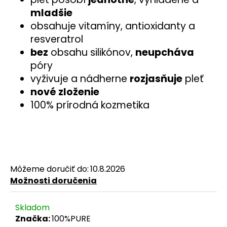
č
mladšie
a
obsahuje vitamíny, antioxidanty a
m
e
resveratrol
bez
obsahu silikónov,
neupcháva
póry
vyživuje a nádherne
rozjasňuje
pleť
nové zloženie
100% prírodná kozmetika
Môžeme doručiť do:
10.8.2026
Možnosti doručenia
Skladom
Značka:
100%PURE