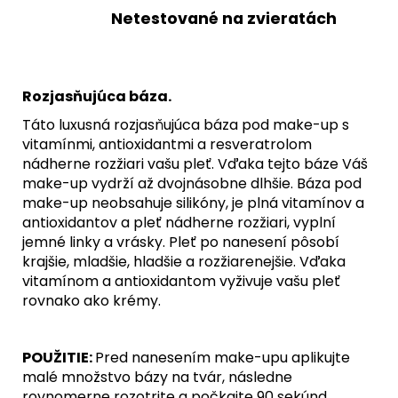
Netestované na zvieratách
Rozjasňujúca báza.
Táto luxusná rozjasňujúca báza pod make-up s
vitamínmi, antioxidantmi a resveratrolom
nádherne rozžiari vašu pleť.
Vďaka tejto báze Váš
make-up vydrží až dvojnásobne dlhšie.
Báza pod
make-up neobsahuje silikóny, je plná vitamínov a
antioxidantov a pleť nádherne rozžiari, vyplní
jemné linky a vrásky.
Pleť po nanesení pôsobí
krajšie, mladšie, hladšie a rozžiarenejšie. Vďaka
vitamínom a antioxidantom vyživuje vašu pleť
rovnako ako krémy.
POUŽITIE:
Pred nanesením make-upu aplikujte
malé množstvo bázy na tvár, následne
rovnomerne rozotrite a počkajte 90 sekúnd.