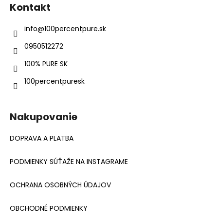
á
Kontakt
p
ä
info
@
100percentpure.sk
t
0950512272
i
e
100% PURE SK
100percentpuresk
Nakupovanie
DOPRAVA A PLATBA
PODMIENKY SÚŤAŽE NA INSTAGRAME
OCHRANA OSOBNÝCH ÚDAJOV
OBCHODNÉ PODMIENKY