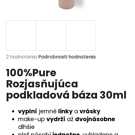
á
j
s
ť
?
Priemerné
2 hodnotenia
Podrobnosti hodnotenia
hodnotenie
100%Pure
produktu
HĽADAŤ
je
Rozjasňujúca
5,0
z
podkladová báza 30ml
5
O
hviezdičiek.
d
p
vyplní
jemné
linky
a
vrásky
o
make-up
vydrží
až
dvojnásobne
r
dlhšie
ú
pleť pôsobí
jednotne
, vyhladene a