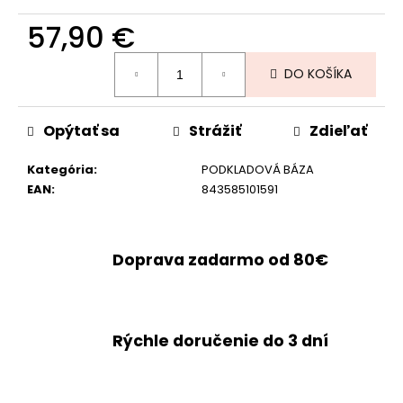
57,90 €
Jednotková
DO KOŠÍKA
cena:
Opýtať sa
Strážiť
Zdieľať
Kategória
:
PODKLADOVÁ BÁZA
EAN
:
843585101591
Doprava zadarmo od 80€
Rýchle doručenie do 3 dní