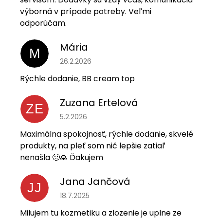
výborná v prípade potreby. Veľmi
odporúčam.
Mária
M
Hodnotenie obchodu je 5 z 5 hviezdičiek.
26.2.2026
Rýchle dodanie, BB cream top
Zuzana Ertelová
ZE
Hodnotenie obchodu je 5 z 5 hviezdičiek.
5.2.2026
Maximálna spokojnosť, rýchle dodanie, skvelé
produkty, na pleť som nič lepšie zatiaľ
nenašla 🙂🙏 Ďakujem
Jana Jančová
JJ
Hodnotenie obchodu je 5 z 5 hviezdičiek.
18.7.2025
Milujem tu kozmetiku a zlozenie je uplne ze