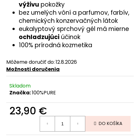
č
výživu
pokožky
a
bez umelých vôní a parfumov, farbív,
m
chemických konzervačných látok
e
eukalyptový sprchový gél má mierne
ochladzujúci
účinok
100% prírodná kozmetika
Môžeme doručiť do:
12.8.2026
Možnosti doručenia
Skladom
Značka:
100%PURE
23,90 €
Jednotková
DO KOŠÍKA
cena: