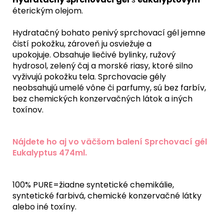
éterickým olejom.
Hydratačný bohato penivý sprchovací gél jemne
čistí pokožku, zároveň ju osviežuje a
upokojuje.
Obsahuje liečivé bylinky, ružový
hydrosol, zelený čaj a morské riasy, ktoré silno
vyživujú pokožku tela.
Sprchovacie gély
neobsahujú umelé vône či parfumy, sú bez farbív,
bez chemických konzervačných látok a iných
toxínov.
Nájdete ho aj vo väčšom balení Sprchovací gél
Eukalyptus 474ml.
100% PURE=žiadne syntetické chemikálie,
syntetické farbivá, chemické konzervačné látky
alebo iné toxíny.