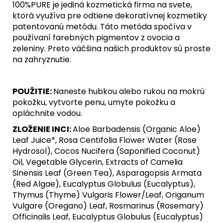
100%PURE je jediná kozmetická firma na svete,
ktorá využíva pre odtiene dekoratívnej kozmetiky
patentovanú metódu. Táto metóda spočíva v
používaní farebných pigmentov z ovocia a
zeleniny. Preto väčšina našich produktov sú proste
na zahryznutie.
POUŽITIE:
Naneste hubkou alebo rukou na mokrú
pokožku, vytvorte penu, umyte pokožku a
opláchnite vodou.
ZLOŽENIE INCI:
Aloe Barbadensis (Organic Aloe)
Leaf Juice*, Rosa Centifolia Flower Water (Rose
Hydrosol), Cocos Nucifera (Saponified Coconut)
Oil, Vegetable Glycerin, Extracts of Camelia
Sinensis Leaf (Green Tea), Asparagopsis Armata
(Red Algae), Eucalyptus Globulus (Eucalyptus),
Thymus (Thyme) Vulgaris Flower/Leaf, Origanum
Vulgare (Oregano) Leaf, Rosmarinus (Rosemary)
Officinalis Leaf, Eucalyptus Globulus (Eucalyptus)