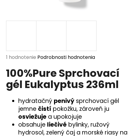
á
j
s
ť
?
Priemerné
1 hodnotenie
Podrobnosti hodnotenia
hodnotenie
100%Pure Sprchovací
produktu
HĽADAŤ
je
gél Eukalyptus 236ml
5,0
z
5
O
hydratačný
penivý
sprchovací gél
hviezdičiek.
d
jemne
čistí
pokožku, zároveň ju
p
osviežuje
a upokojuje
o
obsahuje
liečivé
bylinky, ružový
r
ú
hydrosol, zelený čaj a morské riasy na