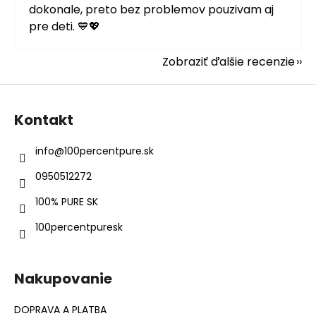
dokonale, preto bez problemov pouzivam aj
pre deti. 💙💖
Zobraziť ďalšie recenzie
Z
á
Kontakt
p
ä
info
@
100percentpure.sk
t
0950512272
i
e
100% PURE SK
100percentpuresk
Nakupovanie
DOPRAVA A PLATBA