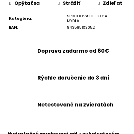
Opýtať sa
Strážiť
Zdieľať
SPRCHOVACIE GÉLY A
Kategória
:
MYDLÁ
EAN
:
843585103052
Doprava zadarmo od 80€
Rýchle doručenie do 3 dní
Netestované na zvieratách
Hydratačný sprchovací gél
s
eukalyptovým