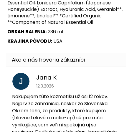
Essential Oil, Lonicera Caprifolium (Japanese
Honeysuckle) Extract, Hyaluronic Acid, Geraniol**,
Limonene**, Linalool** *Certified Organic
**Component of Natural Essential Oil
OBSAH BALENIA:
236 ml
KRAJINA PÔVODU:
USA
Jana K
J
Hodnotenie obchodu je 5 z 5 hviezdičiek.
12.3.2026
Nakupujem túto kozmetiku už asi 12 rokov.
Najprv zo zahraničia, neskôr zo Slovenska.
Okrem toho, že produkty, ktoré kupujem
(hlavne telové a make-up) sú pre mňa
vynikajúce, som veľmi spokojná aj so
servisom. Dodávky sú vždy včas, komunikácia