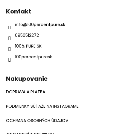
á
Kontakt
p
ä
info
@
100percentpure.sk
t
0950512272
i
e
100% PURE SK
100percentpuresk
Nakupovanie
DOPRAVA A PLATBA
PODMIENKY SÚŤAŽE NA INSTAGRAME
OCHRANA OSOBNÝCH ÚDAJOV