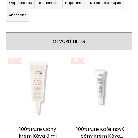
a
Odporúčame
Najlacnejšie
Najdrahšie
Najpredávanejšie
á
d
j
Abecedne
e
s
n
ť
i
?
e
OTVORIŤ FILTER
p
r
V
TIP
TIP
o
ý
HĽADAŤ
d
p
u
i
k
s
t
p
O
o
d
r
p
v
o
o
d
r
100%Pure Očný
100%Pure Kofeínový
u
ú
krém Káva 8 ml
očný krém Káva