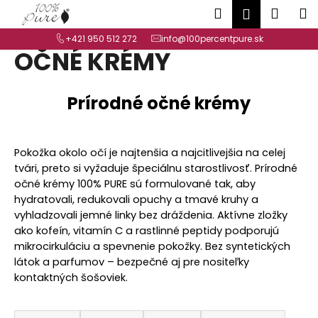
K
Prejsť
Hľadať
Náku
M
Prihlásen
na
o
Späť
Späť
obsah
košík
+421 950 512 272
info@100percentpure.sk
š
OČNÉ KRÉMY
í
Č
k
o
Prírodné očné krémy
p
o
t
Pokožka okolo očí je najtenšia a najcitlivejšia na celej
r
tvári, preto si vyžaduje špeciálnu starostlivosť. Prírodné
očné krémy 100% PURE sú formulované tak, aby
e
hydratovali, redukovali opuchy a tmavé kruhy a
b
vyhladzovali jemné linky bez dráždenia. Aktívne zložky
u
ako kofeín, vitamín C a rastlinné peptidy podporujú
j
mikrocirkuláciu a spevnenie pokožky. Bez syntetických
e
látok a parfumov – bezpečné aj pre nositeľky
t
kontaktných šošoviek.
e
R
n