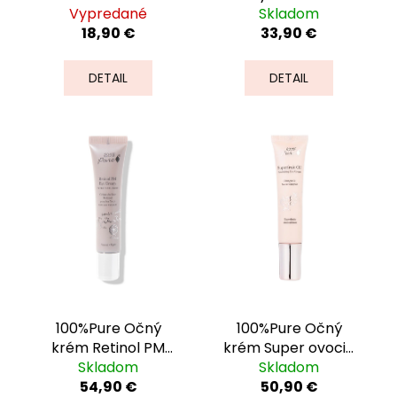
k
č
Vypredané
Skladom
30ml
t
a
18,90 €
33,90 €
m
o
e
v
DETAIL
DETAIL
100%Pure Očný
100%Pure Očný
krém Retinol PM
krém Super ovocie
15ml nočný
Skladom
Skladom
15ml
54,90 €
50,90 €