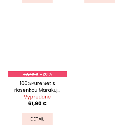
77,70 €
–20 %
100%Pure Set s
riasenkou Marakuja
Vypredané
Black Tea
61,90 €
DETAIL