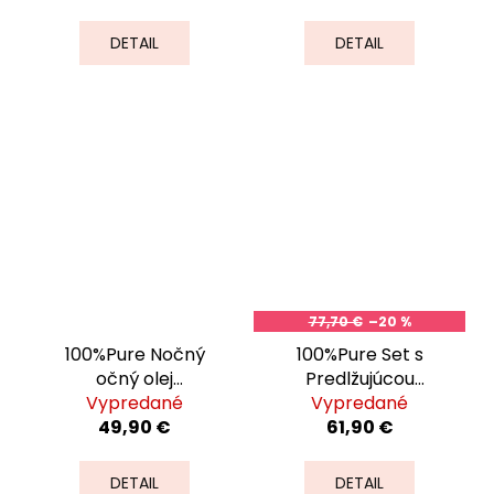
DETAIL
DETAIL
77,70 €
–20 %
100%Pure Nočný
100%Pure Set s
očný olej
Predlžujúcou
Multivitamín a
Vypredané
riasenkou Black Tea
Vypredané
antioxidanty 15ml
49,90 €
61,90 €
DETAIL
DETAIL