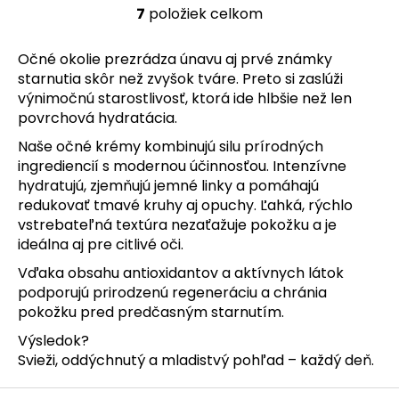
7
položiek celkom
O
v
Očné okolie prezrádza únavu aj prvé známky
l
starnutia skôr než zvyšok tváre. Preto si zaslúži
á
výnimočnú starostlivosť, ktorá ide hlbšie než len
d
povrchová hydratácia.
a
c
Naše očné krémy kombinujú silu prírodných
i
ingrediencií s modernou účinnosťou. Intenzívne
e
hydratujú, zjemňujú jemné linky a pomáhajú
p
redukovať tmavé kruhy aj opuchy. Ľahká, rýchlo
r
vstrebateľná textúra nezaťažuje pokožku a je
v
ideálna aj pre citlivé oči.
k
Vďaka obsahu antioxidantov a aktívnych látok
y
podporujú prirodzenú regeneráciu a chránia
v
pokožku pred predčasným starnutím.
ý
p
Výsledok?
i
Svieži, oddýchnutý a mladistvý pohľad – každý deň.
s
u
Z