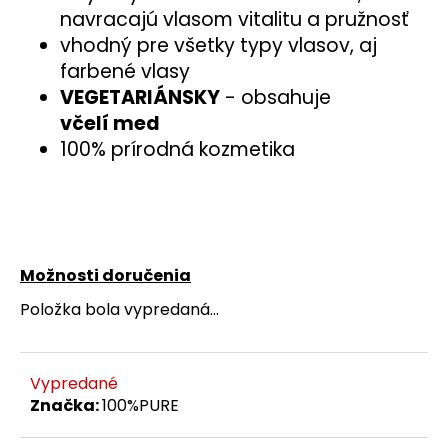
č
navracajú vlasom vitalitu a pružnosť
a
vhodný pre všetky typy vlasov, aj
m
farbené vlasy
e
VEGETARIÁNSKY
- obsahuje
včelí med
100% prírodná kozmetika
Možnosti doručenia
Položka bola vypredaná…
Vypredané
Značka:
100%PURE