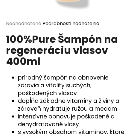
á
j
s
Priemerné
Neohodnotené
Podrobnosti hodnotenia
ť
hodnotenie
100%Pure Šampón na
produktu
?
je
regeneráciu vlasov
0,0
z
400ml
5
hviezdičiek.
HĽADAŤ
prírodný šampón na obnovenie
zdravia a vitality suchých,
poškodených vlasov
O
dopĺňa základné vitamíny a živiny a
d
zároveň hydratuje ružou a medom
p
intenzívne obnovuje poškodené a
o
r
dehydratované vlasy
ú
s vysokým obsahom vitamínov, ktoré