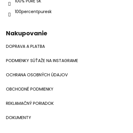
e
100% PURE SK
100percentpuresk
Nakupovanie
DOPRAVA A PLATBA
PODMIENKY SÚŤAŽE NA INSTAGRAME
OCHRANA OSOBNÝCH ÚDAJOV
OBCHODNÉ PODMIENKY
REKLAMAČNÝ PORIADOK
DOKUMENTY