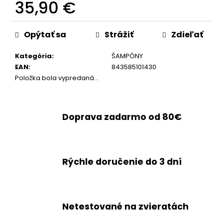
35,90 €
Jednotková
cena:
Opýtať sa
Strážiť
Zdieľať
Kategória
:
ŠAMPÓNY
EAN
:
843585101430
Položka bola vypredaná…
Doprava zadarmo od 80€
Rýchle doručenie do 3 dní
Netestované na zvieratách