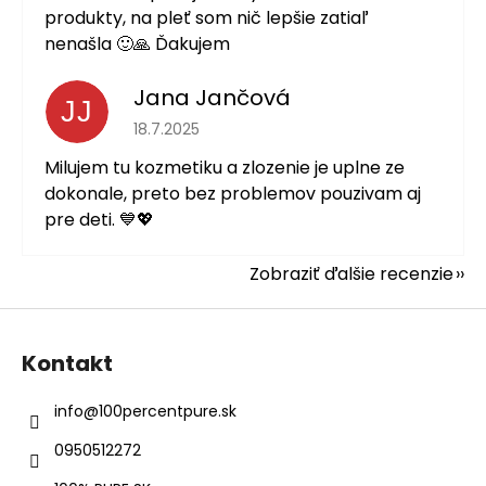
produkty, na pleť som nič lepšie zatiaľ
nenašla 🙂🙏 Ďakujem
Jana Jančová
JJ
Hodnotenie obchodu je 5 z 5 hviezdičiek.
18.7.2025
Milujem tu kozmetiku a zlozenie je uplne ze
dokonale, preto bez problemov pouzivam aj
pre deti. 💙💖
Zobraziť ďalšie recenzie
Z
á
Kontakt
p
ä
info
@
100percentpure.sk
t
0950512272
i