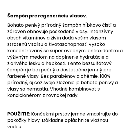
Šampón pre regeneráciu vlasov.
Bohato penivý prírodný šampón hĺbkovo čistí a
zároveň obnovuje poškodené vlasy. Intenzívny
obsah vitamínov a živín dodá vašim vlasom
stratenú vitalitu a životaschopnosť. Vysoko
koncentrovaný so super ovocnými antioxidantmi a
výživným medom na doplnenie hydratácie a
žiarivého lesku a hebkosti. Tento bezsulfátový
šampón je bezpečný a dostatočne jemný pre
farbené vlasy. Bez parabénov a chémie, 100%
prírodný, aj cez svoje zloženie je bohato penivý a
vlasy sa nemastia. Vhodné kombinovať s
kondicionérom z rovnakej rady.
POUŽITIE:
Končekmi prstov jemne vmasírujte do
pokožky hlavy. Dôkladne opláchnite vlažnou
vodou.