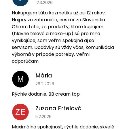
Hodnotenie obchodu je 5 z 5 hviezdičiek.
12.3.2026
Nakupujem túto kozmetiku už asi 12 rokov.
Najprv zo zahraničia, neskôr zo Slovenska.
Okrem toho, že produkty, ktoré kupujem
(hlavne telové a make-up) sú pre mňa
vynikajúce, som veľmi spokojná aj so
servisom. Dodávky sú vždy včas, komunikácia
výborná v prípade potreby. Veľmi
odporúčam.
Mária
M
Hodnotenie obchodu je 5 z 5 hviezdičiek.
26.2.2026
Rýchle dodanie, BB cream top
Zuzana Ertelová
ZE
Hodnotenie obchodu je 5 z 5 hviezdičiek.
5.2.2026
Maximálna spokojnosť, rýchle dodanie, skvelé