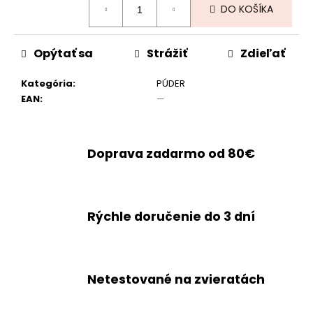
DO KOŠÍKA
cena:
Opýtať sa
Strážiť
Zdieľať
Kategória
:
PÚDER
EAN
:
—
Doprava zadarmo od 80€
Rýchle doručenie do 3 dní
Netestované na zvieratách