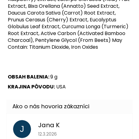
Extract, Bixa Orellana (Annatto) Seed Extract,
Daucus Carota Sativa (Carrot) Root Extract,
Prunus Cerasus (Cherry) Extract, Eucalyptus
Globulus Leaf Extract, Curcuma Longa (Turmeric)
Root Extract, Active Carbon (Activated Bamboo
Charcoal), Pentylene Glycol (From Beets) May
Contain: Titanium Dioxide, Iron Oxides
OBSAH BALENIA:
9 g
KRAJINA PÔVODU:
USA
Jana K
J
Hodnotenie obchodu je 5 z 5 hviezdičiek.
12.3.2026