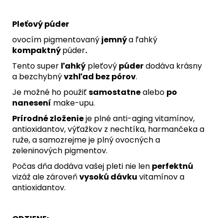
Pleťový púder
ovocím pigmentovaný
jemný
a ľahký
kompaktný
púder
.
Tento super
ľahký
pleťový
púder
dodáva krásny
a bezchybný
vzhľad bez pórov
.
Je možné ho použiť
samostatne
alebo
po
nanesení
make-upu.
Prírodné zloženie
je plné anti-aging vitamínov,
antioxidantov, výťažkov z nechtíka, harmančeka a
ruže, a samozrejme je plný ovocných a
zeleninových pigmentov.
Počas dňa dodáva vašej pleti nie len
perfektnú
vizáž ale zároveň
vysokú dávku
vitamínov a
antioxidantov.