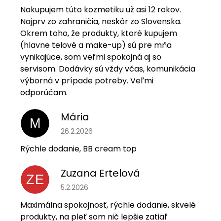
Nakupujem túto kozmetiku už asi 12 rokov.
Najprv zo zahraničia, neskôr zo Slovenska.
Okrem toho, že produkty, ktoré kupujem
(hlavne telové a make-up) sú pre mňa
vynikajúce, som veľmi spokojná aj so
servisom. Dodávky sú vždy včas, komunikácia
výborná v prípade potreby. Veľmi
odporúčam.
Mária
M
Hodnotenie obchodu je 5 z 5 hviezdičiek.
26.2.2026
Rýchle dodanie, BB cream top
Zuzana Ertelová
ZE
Hodnotenie obchodu je 5 z 5 hviezdičiek.
5.2.2026
Maximálna spokojnosť, rýchle dodanie, skvelé
produkty, na pleť som nič lepšie zatiaľ