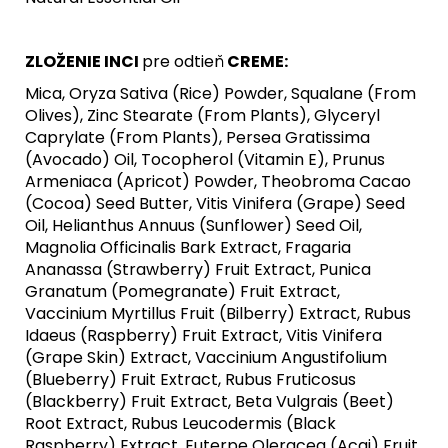
ZLOŽENIE INCI
pre odtieň
CREME:
Mica, Oryza Sativa (Rice) Powder, Squalane (From
Olives), Zinc Stearate (From Plants), Glyceryl
Caprylate (From Plants), Persea Gratissima
(Avocado) Oil, Tocopherol (Vitamin E), Prunus
Armeniaca (Apricot) Powder, Theobroma Cacao
(Cocoa) Seed Butter, Vitis Vinifera (Grape) Seed
Oil, Helianthus Annuus (Sunflower) Seed Oil,
Magnolia Officinalis Bark Extract, Fragaria
Ananassa (Strawberry) Fruit Extract, Punica
Granatum (Pomegranate) Fruit Extract,
Vaccinium Myrtillus Fruit (Bilberry) Extract, Rubus
Idaeus (Raspberry) Fruit Extract, Vitis Vinifera
(Grape Skin) Extract, Vaccinium Angustifolium
(Blueberry) Fruit Extract, Rubus Fruticosus
(Blackberry) Fruit Extract, Beta Vulgrais (Beet)
Root Extract, Rubus Leucodermis (Black
Raspberry) Extract, Euterpe Oleracea (Acai) Fruit