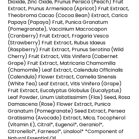
Dioxide, Zinc Oxide, Prunus Persica (Peach) Fruit
Extract, Prunus Armeniaca (Apricot) Fruit Extract,
Theobroma Cacao (Cocoa Bean) Extract, Carica
Papaya (Papaya) Fruit, Punica Granatum
(Pomegranate), Vaccinium Macrocapon
(Cranberry) Fruit Extract, Fragaria Vesca
(Strawberry) Fruit Extract, Rubus Idaeus
(Raspberry) Fruit Extract, Prunus Serotina (Wild
Cherry) Fruit Extract, Vitis Vinifera (Cabernet
Grape) Fruit Extract, Matricaria Chamomilla
(Chamomile) Leaf Extract, Calendula Officinalis
(Calendula) Flower Extract, Camelia Sinensis
(White Tea) Leaf Extract, Vitis Vinifera (Grape)
Fruit Extract, Eucalyptus Globulus (Eucalyptus)
Leaf Powder, Linum Usitatissimim (Flax) Seed, Rosa
Damascena (Rose) Flower Extract, Punica
Granatum (Pomegranate) Seed Extract, Persea
Gratissima (Avocado) Extract, Mica, Tocopherol
(Vitamin E), Citral*, Eugenol*, Geraniol*,
Citronellol*, Farnesol*, Linalool* *Component of
Natural Essential Oil