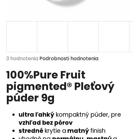
á
j
s
ť
?
Priemerné
3 hodnotenia
Podrobnosti hodnotenia
hodnotenie
100%Pure Fruit
produktu
HĽADAŤ
je
pigmented® Pleťový
5,0
z
púder 9g
5
O
hviezdičiek.
d
p
ultra ľahký
kompaktný púder, pre
o
vzhľad bez pórov
r
stredné
krytie a
matný
finish
ú
vhodné na
normálnu, mastnú
a