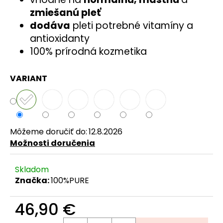
č
zmiešanú pleť
a
dodáva
pleti potrebné vitamíny a
m
e
antioxidanty
100% prírodná kozmetika
VARIANT
Môžeme doručiť do:
12.8.2026
Možnosti doručenia
Skladom
Značka:
100%PURE
46,90 €
Jednotková