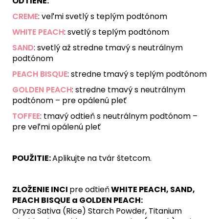
ODTIENE:
CREME
: veľmi svetlý s teplým podtónom
WHITE PEACH
:
svetlý s teplým podtónom
SAND
: svetlý až
stredne tmavý s neutrálnym
podtónom
PEACH BISQUE
:
stredne tmavý s teplým podtónom
GOLDEN PEACH
: stredne tmavý s neutrálnym
podtónom – pre opálenú pleť
TOFFEE
:
tmavý odtieň s neutrálnym podtónom –
pre veľmi opálenú pleť
POUŽITIE:
Aplikujte na tvár štetcom.
ZLOŽENIE INCI
pre odtieň
WHITE PEACH, SAND,
PEACH BISQUE a GOLDEN PEACH:
Oryza Sativa (Rice) Starch Powder, Titanium