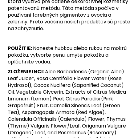
ktorá využíva pre odtiene dekoratívnej kozmetiky
patentovanú metódu. Táto metóda spočíva v
používaní farebných pigmentov z ovocia a
zeleniny. Preto väčšina našich produktov sú proste
na zahryznutie.
POUŽITIE:
Naneste hubkou alebo rukou na mokrú
pokožku, vytvorte penu, umyte pokožku a
opláchnite vodou.
ZLOŽENIE INCI:
Aloe Barbadensis (Organic Aloe)
Leaf Juice*, Rosa Centifolia Flower Water (Rose
Hydrosol), Cocos Nucifera (Saponified Coconut)
Oil, Vegetable Glycerin, Extracts of Citrus Medica
Limonum (Lemon) Peel, Citrus Paradisi (Pink
Grapefruit) Fruit, Camelia Sinensis Leaf (Green
Tea), Asparagopsis Armata (Red Algae),
Calendula Officinalis (Calendula) Flower, Thymus
(Thyme) Vulgaris Flower/Leaf, Origanum Vulgare
(Oregano) Leaf, and Rosmarinus (Rosemary)