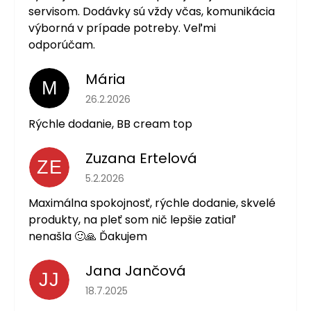
servisom. Dodávky sú vždy včas, komunikácia
výborná v prípade potreby. Veľmi
odporúčam.
Mária
M
Hodnotenie obchodu je 5 z 5 hviezdičiek.
26.2.2026
Rýchle dodanie, BB cream top
Zuzana Ertelová
ZE
Hodnotenie obchodu je 5 z 5 hviezdičiek.
5.2.2026
Maximálna spokojnosť, rýchle dodanie, skvelé
produkty, na pleť som nič lepšie zatiaľ
nenašla 🙂🙏 Ďakujem
Jana Jančová
JJ
Hodnotenie obchodu je 5 z 5 hviezdičiek.
18.7.2025