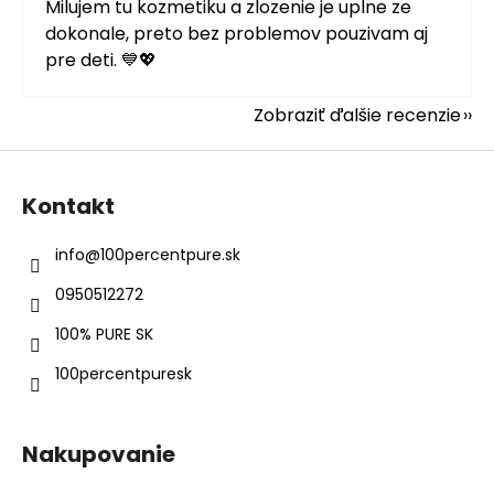
Milujem tu kozmetiku a zlozenie je uplne ze
dokonale, preto bez problemov pouzivam aj
pre deti. 💙💖
Zobraziť ďalšie recenzie
Z
á
Kontakt
p
ä
info
@
100percentpure.sk
t
0950512272
i
e
100% PURE SK
100percentpuresk
Nakupovanie