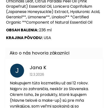
Officinalis Leaf, Citrus Paradisi Peel Oil (Pink
Grapefruit) Essential Oil, Lonicera Caprifolium
(Japanese Honeysuckle) Extract, Hyaluronic Acid,
Geraniol**, Limonene**, Linalool** *Certified
Organic **Component of Natural Essential Oil
OBSAH BALENIA:
236 ml
KRAJINA PÔVODU:
USA
Jana K
J
Hodnotenie obchodu je 5 z 5 hviezdičiek.
12.3.2026
Nakupujem túto kozmetiku už asi 12 rokov.
Najprv zo zahraničia, neskôr zo Slovenska.
Okrem toho, že produkty, ktoré kupujem
(hlavne telové a make-up) sú pre mňa
vynikajúce, som veľmi spokojná aj so