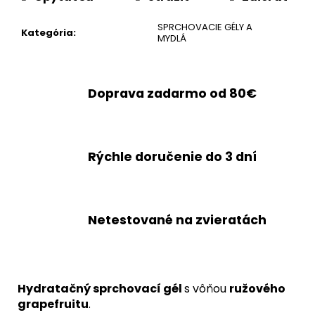
SPRCHOVACIE GÉLY A
Kategória
:
MYDLÁ
Doprava zadarmo od 80€
Rýchle doručenie do 3 dní
Netestované na zvieratách
Hydratačný sprchovací gél
s vôňou
ružového
grapefruitu
.