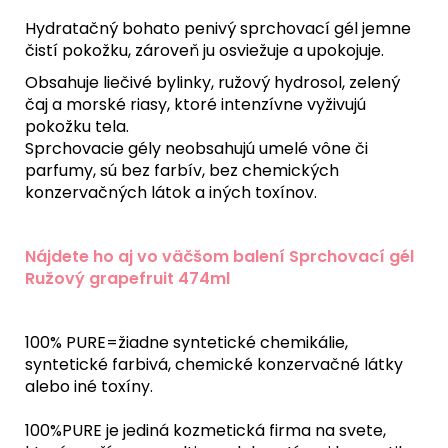
Hydratačný bohato penivý sprchovací gél jemne
čistí pokožku, zároveň ju osviežuje a upokojuje.
Obsahuje liečivé bylinky, ružový hydrosol, zelený
čaj a morské riasy, ktoré intenzívne vyživujú
pokožku tela.
Sprchovacie gély neobsahujú umelé vône či
parfumy, sú bez farbív, bez chemických
konzervačných látok a iných toxínov.
Nájdete ho aj vo väčšom balení Sprchovací gél
Ružový grapefruit 474ml
100% PURE=žiadne syntetické chemikálie,
syntetické farbivá, chemické konzervačné látky
alebo iné toxíny.
100%PURE je jediná kozmetická firma na svete,