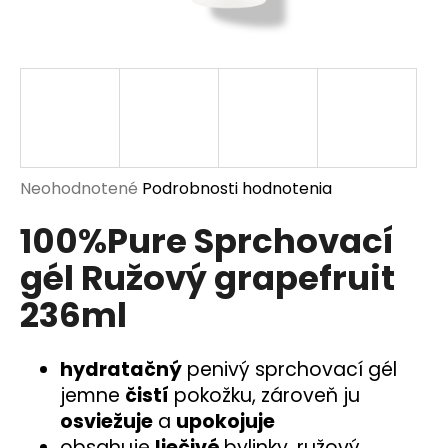
á
j
s
ť
?
Priemerné
Neohodnotené
Podrobnosti hodnotenia
hodnotenie
100%Pure Sprchovací
produktu
HĽADAŤ
je
gél Ružový grapefruit
0,0
z
236ml
5
O
hviezdičiek.
d
p
hydratačný
penivý sprchovací gél
o
jemne
čistí
pokožku, zároveň ju
r
osviežuje
a
upokojuje
ú
obsahuje
liečivé
bylinky, ružový