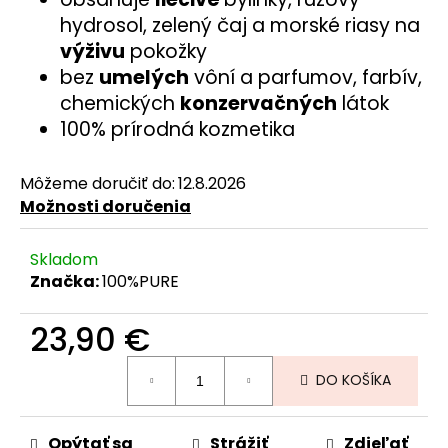
č
hydrosol, zelený čaj a morské riasy na
a
výživu
pokožky
m
e
bez
umelých
vôní a parfumov, farbív,
chemických
konzervačných
látok
100% prírodná kozmetika
Môžeme doručiť do:
12.8.2026
Možnosti doručenia
Skladom
Značka:
100%PURE
23,90 €
Jednotková
DO KOŠÍKA
cena:
Opýtať sa
Strážiť
Zdieľať