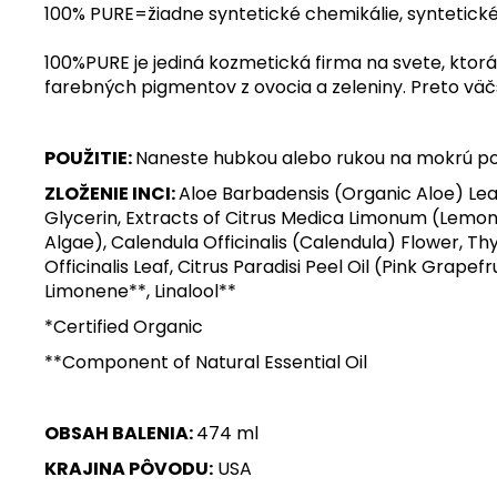
100% PURE=žiadne syntetické chemikálie, syntetické
100%PURE je jediná kozmetická firma na svete, kto
farebných pigmentov z ovocia a zeleniny. Preto väč
POUŽITIE:
Naneste hubkou alebo rukou na mokrú po
ZLOŽENIE INCI:
Aloe Barbadensis (Organic Aloe) Lea
Glycerin, Extracts of Citrus Medica Limonum (Lemon)
Algae), Calendula Officinalis (Calendula) Flower,
Officinalis Leaf, Citrus Paradisi Peel Oil (Pink Grape
Limonene**, Linalool**
*Certified Organic
**Component of Natural Essential Oil
OBSAH BALENIA:
474 ml
KRAJINA PÔVODU:
USA