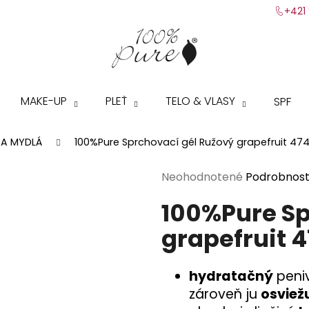
+421 
Čo potrebujete nájsť?
MAKE-UP
PLEŤ
TELO & VLASY
SPF
HĽADAŤ
 A MYDLÁ
100%Pure Sprchovací gél Ružový grapefruit 47
Priemerné
Neohodnotené
Podrobnost
Odporúčame
hodnotenie
100%Pure Sp
produktu
je
grapefruit 
0,0
z
5
hydratačný
peni
hviezdičiek.
zároveň ju
osviež