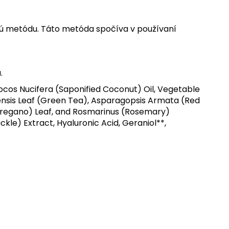
nú metódu. Táto metóda spočíva v používaní
.
ocos Nucifera (Saponified Coconut) Oil, Vegetable
inensis Leaf (Green Tea), Asparagopsis Armata (Red
(Oregano) Leaf, and Rosmarinus (Rosemary)
uckle) Extract, Hyaluronic Acid, Geraniol**,