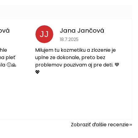
ová
Jana Jančová
JJ
 je 5 z 5 hviezdičiek.
Hodnotenie obchodu je 5 z 5 hviezdič
18.7.2025
hle
Milujem tu kozmetiku a zlozenie je
na pleť
uplne ze dokonale, preto bez
la 🙂🙏
problemov pouzivam aj pre deti. 💙
💖
Zobraziť ďalšie recenzie