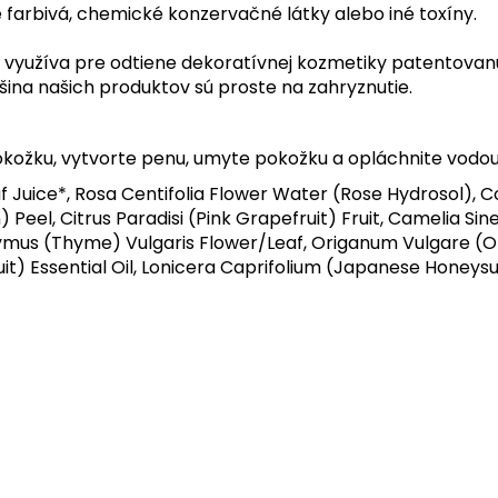
 farbivá, chemické konzervačné látky alebo iné toxíny.
rá využíva pre odtiene dekoratívnej kozmetiky patentova
šina našich produktov sú proste na zahryznutie.
kožku, vytvorte penu, umyte pokožku a opláchnite vodou
f Juice*, Rosa Centifolia Flower Water (Rose Hydrosol), C
 Peel, Citrus Paradisi (Pink Grapefruit) Fruit, Camelia S
 Thymus (Thyme) Vulgaris Flower/Leaf, Origanum Vulgare 
fruit) Essential Oil, Lonicera Caprifolium (Japanese Honeys