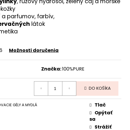
ylinky
, ružový hydrosol, zelený čaj a morské
kožky
 a parfumov, farbív,
ervačných
látok
metika
26
Možnosti doručenia
Značka:
100%PURE
DO KOŠÍKA
Tlač
VACIE GÉLY A MYDLÁ
Opýtať
sa
Strážiť