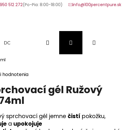
950 512 272
(Po-Pia: 8:00-18:00)
info@100percentpure.sk
Hľadať
Prihlásenie
Nákupný
DOPLNKY
VÝHODNÉ SADY
VZORKY
FAQ
4ml
košík
i hodnotenia
rchovací gél Ružový
474ml
vý sprchovací gél jemne
čistí
pokožku,
uje
a
upokojuje