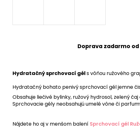
Doprava zadarmo od
Hydratačný sprchovací gél
s vôňou ružového grap
Hydratačný bohato penivý sprchovací gél jemne čistí
Obsahuje liečivé bylinky, ružový hydrosol, zelený čaj
Sprchovacie gély neobsahujú umelé vône či parfumy
Nájdete ho aj v menšom balení
Sprchovací gél Ruž