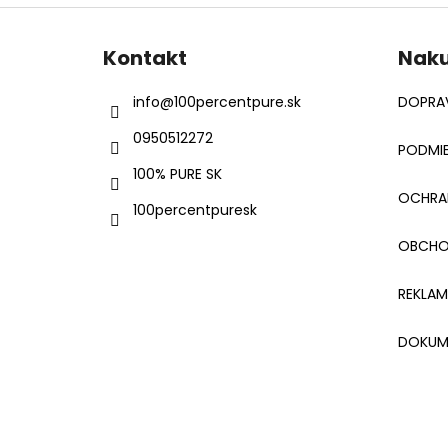
Z
á
Kontakt
Nak
p
ä
info
@
100percentpure.sk
DOPRAV
t
0950512272
i
PODMIE
e
100% PURE SK
OCHRA
100percentpuresk
OBCHO
REKLA
DOKUM