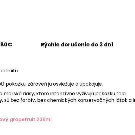
 80€
Rýchle doručenie do 3 dní
efruitu.
 pokožku, zároveň ju osviežuje a upokojuje.
 a morské riasy, ktoré intenzívne vyživujú pokožku tela.
, sú bez farbív, bez chemických konzervačných látok a i
ový grapefruit 236ml