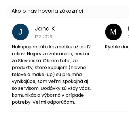
Jana K
J
M
Hodnotenie obchodu je 5 z 5 hviezdičiek.
12.3.2026
Nakupujem túto kozmetiku už asi 12
Rýchle do
rokov. Najprv zo zahraničia, neskôr
zo Slovenska. Okrem toho, že
produkty, ktoré kupujem (hlavne
telové a make-up) sú pre mňa
vynikajúce, som veľmi spokojná aj
so servisom. Dodávky sú vždy včas,
komunikácia výborná v prípade
potreby. Veľmi odporúčam.