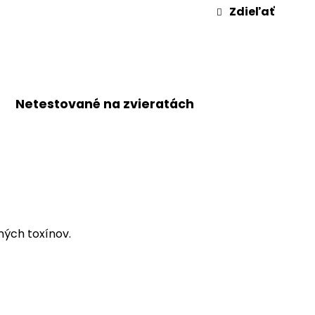
Zdieľať
Netestované na zvieratách
ných toxínov.