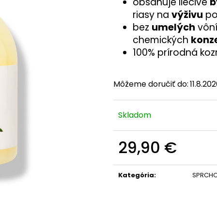
obsahuje liečivé
b
riasy na
výživu
po
bez
umelých
vôní
chemických
konz
100% prírodná koz
Môžeme doručiť do:
11.8.20
Skladom
29,90 €
Jednotková
cena:
Kategória
:
SPRCHO