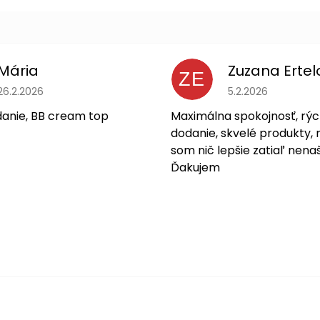
Mária
Zuzana Ertel
ZE
Hodnotenie obchodu je 5 z 5 hviezdičiek.
Hodnotenie obchodu
26.2.2026
5.2.2026
danie, BB cream top
Maximálna spokojnosť, rýc
dodanie, skvelé produkty, 
som nič lepšie zatiaľ nenaš
Ďakujem