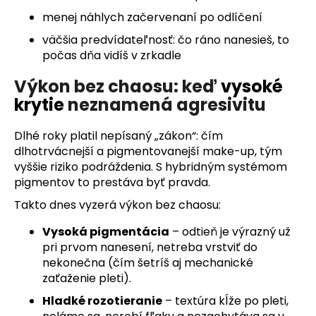
menej náhlych začervenaní po odlíčení
väčšia predvídateľnosť: čo ráno nanesieš, to
počas dňa vidíš v zrkadle
Výkon bez chaosu: keď
vysoké
krytie
neznamená agresivitu
Dlhé roky platil nepísaný „zákon“: čím
dlhotrvácnejší a pigmentovanejší make-up, tým
vyššie riziko podráždenia. S hybridným systémom
pigmentov to prestáva byť pravda.
Takto dnes vyzerá výkon bez chaosu:
Vysoká pigmentácia
– odtieň je výrazný už
pri prvom nanesení, netreba vrstviť do
nekonečna (čím šetríš aj mechanické
zaťaženie pleti).
Hladké rozotieranie
– textúra kĺže po pleti,