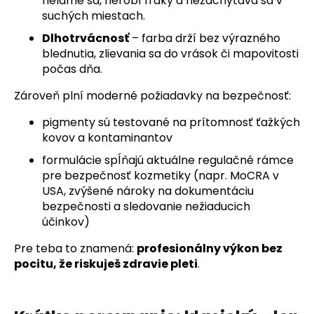
neláme sa, nerobí fľaky a nezachytáva sa v
suchých miestach.
Dlhotrvácnosť
– farba drží bez výrazného
blednutia, zlievania sa do vrások či mapovitosti
počas dňa.
Zároveň plní moderné požiadavky na bezpečnosť:
pigmenty sú testované na prítomnosť ťažkých
kovov a kontaminantov
formulácie spĺňajú aktuálne regulačné rámce
pre bezpečnosť kozmetiky (napr. MoCRA v
USA, zvýšené nároky na dokumentáciu
bezpečnosti a sledovanie nežiaducich
účinkov)
Pre teba to znamená:
profesionálny výkon bez
pocitu, že riskuješ zdravie pleti
.