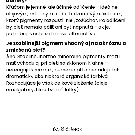
bariéry?
Kľúčom je jemné, ale účinné odlíčenie – ideálne
olejovým, mliečnym alebo balzamovým čističom,
ktorý pigmenty rozpustí, nie „zošúcha“. Po odlíčení
by pleť nemala páliť ani byť napnutá – ak je,
potrebuješ ešte šetrnejšiu alternatívu.
Je stabilnejší pigment vhodný aj na aknóznu a
zmiešanú pleť?
Áno. Stabilné, inertné minerálne pigmenty môžu
mať výhodu aj pri pleti so sklonom k akné –
nereagujú s mazom, nemenia pH a neoxidujú tak
dramaticky ako niektoré organické farbivá.
Rozhodujúce je však celkové zloženie (oleje,
emulgátory, filmotvorné látky).
ĎALŠÍ ČLÁNOK