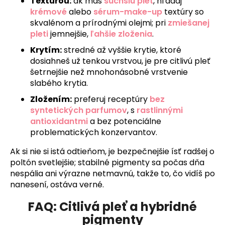
Textúrou:
ak máš
suchšiu pleť
, hľadaj
krémové
alebo
sérum-make-up
textúry so
skvalénom a prírodnými olejmi; pri
zmiešanej
pleti
jemnejšie,
ľahšie zloženia
.
Krytím:
stredné až vyššie krytie, ktoré
dosiahneš už tenkou vrstvou, je pre citlivú pleť
šetrnejšie než mnohonásobné vrstvenie
slabého krytia.
Zložením:
preferuj receptúry
bez
syntetických parfumov
, s
rastlinnými
antioxidantmi
a bez potenciálne
problematických konzervantov.
Ak si nie si istá odtieňom, je bezpečnejšie ísť radšej o
poltón svetlejšie; stabilné pigmenty sa počas dňa
nespália ani výrazne netmavnú, takže to, čo vidíš po
nanesení, ostáva verné.
FAQ: Citlivá pleť a hybridné
pigmenty