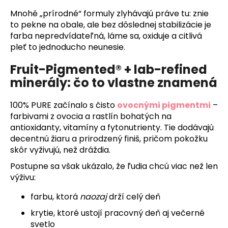
č
Mnohé „prírodné“ formuly zlyhávajú práve tu: znie
a
to pekne na obale, ale bez dôslednej stabilizácie je
m
farba nepredvídateľná, láme sa, oxiduje a citlivá
e
pleť to jednoducho neunesie.
Fruit-Pigmented® + lab-refined
minerály: čo to vlastne znamená
100% PURE začínalo s čisto
ovocnými pigmentmi
–
farbivami z ovocia a rastlín bohatých na
antioxidanty, vitamíny a fytonutrienty. Tie dodávajú
decentnú žiaru a prirodzený finiš, pričom pokožku
skôr vyživujú, než dráždia.
Postupne sa však ukázalo, že ľudia chcú viac než len
výživu:
farbu, ktorá
naozaj
drží celý deň
krytie, ktoré ustojí pracovný deň aj večerné
svetlo