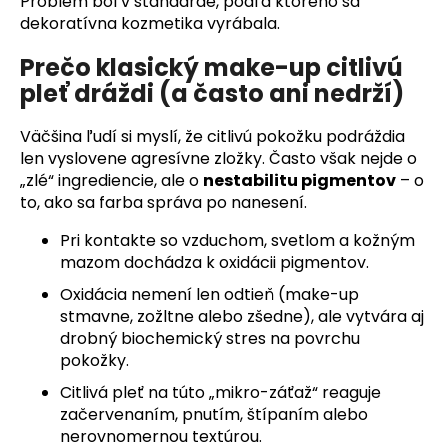
Problém bol v štandarde, podľa ktorého sa
á
dekoratívna kozmetika vyrábala.
j
Prečo klasický make-up citlivú
s
pleť dráždi (a často ani nedrží)
ť
?
Väčšina ľudí si myslí, že citlivú pokožku podráždia
len vyslovene agresívne zložky. Často však nejde o
„zlé“ ingrediencie, ale o
nestabilitu pigmentov
– o
to, ako sa farba správa po nanesení.
HĽADAŤ
Pri kontakte so vzduchom, svetlom a kožným
mazom dochádza k oxidácii pigmentov.
Oxidácia nemení len odtieň (make-up
stmavne, zožltne alebo zšedne), ale vytvára aj
O
drobný biochemický stres na povrchu
d
pokožky.
p
o
Citlivá pleť na túto „mikro-záťaž“ reaguje
r
začervenaním, pnutím, štípaním alebo
ú
nerovnomernou textúrou.