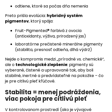
odtiene, ktoré sa počas dňa nemenia
Preto prišla evolúcia:
hybridný systém
pigmentov
, ktorý spája:
Fruit-Pigmented® farbivá z ovocia
(antioxidanty, výživa, prirodzený jas)
laboratórne prečistené minerálne pigmenty
(stabilita, presnosť odtieňa, dlhá výdrž)
Nejde o kompromis medzi „prírodné vs. chemické“,
ale o
technologické zlepšenie
: pigmenty sú
vyberané, čistené a upravované tak, aby boli
stabilné, inertné a predvídateľné na pokožke – čo
je pre citlivú pleť kľúčové.
Stabilita = menej podráždenia,
viac pokoja pre citlivú pleť
V kontrolovanom prostredí (ako je vývojové