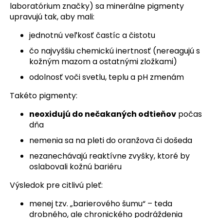
laboratórium značky) sa minerálne pigmenty
upravujú tak, aby mali:
jednotnú veľkosť častíc a čistotu
čo najvyššiu chemickú inertnosť (nereagujú s
kožným mazom a ostatnými zložkami)
odolnosť voči svetlu, teplu a pH zmenám
Takéto pigmenty:
neoxidujú do nečakaných odtieňov
počas
dňa
nemenia sa na pleti do oranžova či došeda
nezanechávajú reaktívne zvyšky, ktoré by
oslabovali kožnú bariéru
Výsledok pre citlivú pleť:
menej tzv. „barierového šumu“ – teda
drobného, ale chronického podráždenia