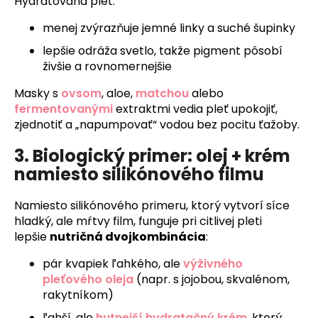
Hydratovaná pleť:
menej zvýrazňuje jemné linky a suché šupinky
lepšie odráža svetlo, takže pigment pôsobí
živšie a rovnomernejšie
Masky s
ovsom
, aloe,
matchou
alebo
fermentovanými
extraktmi vedia pleť upokojiť,
zjednotiť a „napumpovať“ vodou bez pocitu ťažoby.
3. Biologický primer: olej + krém
namiesto silikónového filmu
Namiesto silikónového primeru, ktorý vytvorí síce
hladký, ale mŕtvy film, funguje pri citlivej pleti
lepšie
nutričná dvojkombinácia
:
pár kvapiek ľahkého, ale
výživného
pleťového oleja
(napr. s jojobou, skvalénom,
rakytníkom)
ľahší, ale
hutnejší hydratačný krém
, ktorý