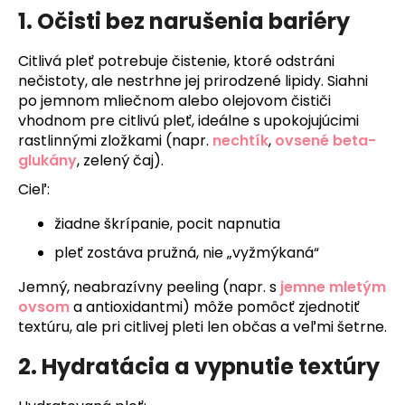
1. Očisti bez narušenia bariéry
Citlivá pleť potrebuje čistenie, ktoré odstráni
nečistoty, ale nestrhne jej prirodzené lipidy. Siahni
po jemnom mliečnom alebo olejovom čističi
vhodnom pre citlivú pleť, ideálne s upokojujúcimi
rastlinnými zložkami (napr.
nechtík
,
ovsené beta-
glukány
, zelený čaj).
Cieľ:
žiadne škrípanie, pocit napnutia
pleť zostáva pružná, nie „vyžmýkaná“
Jemný, neabrazívny peeling (napr. s
jemne mletým
ovsom
a antioxidantmi) môže pomôcť zjednotiť
textúru, ale pri citlivej pleti len občas a veľmi šetrne.
2. Hydratácia a vypnutie textúry