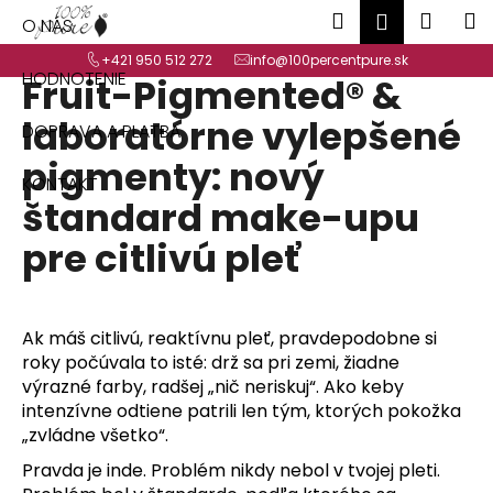
K
Prejsť
Hľadať
Náku
M
Prihlásen
O NÁS
na
o
Späť
Späť
obsah
košík
+421 950 512 272
info@100percentpure.sk
š
HODNOTENIE
Fruit-Pigmented® &
í
Č
k
laboratórne vylepšené
DOPRAVA A PLATBA
o
pigmenty: nový
p
KONTAKT
o
štandard make-upu
t
pre citlivú pleť
r
e
b
Ak máš citlivú, reaktívnu pleť, pravdepodobne si
u
roky počúvala to isté: drž sa pri zemi, žiadne
j
výrazné farby, radšej „nič neriskuj“. Ako keby
e
intenzívne odtiene patrili len tým, ktorých pokožka
t
„zvládne všetko“.
e
Pravda je inde. Problém nikdy nebol v tvojej pleti.
n