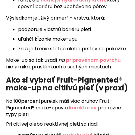
spevní bariéru bez upchávania pórov
Výsledkom je „živý primer“ – vrstva, ktorá:
podporuje vlastnú bariéru pleti
uľahčí kĺzanie make-upu
znižuje trenie štetca alebo prstov na pokožke
Make-up sa tak usadí
na
pripravenom povrchu
,
nie
v
mikroprasklinkách a suchých miestach.
Ako si vybrať Fruit-Pigmented®
make-up na citlivú pleť (v praxi)
Na 100percentpure.sk máš viac druhov Fruit-
Pigmented® make-upov a
korektorov
pre rôzne
typy pleti.
Pri citlivej alebo reaktívnej pleti sa riaď: