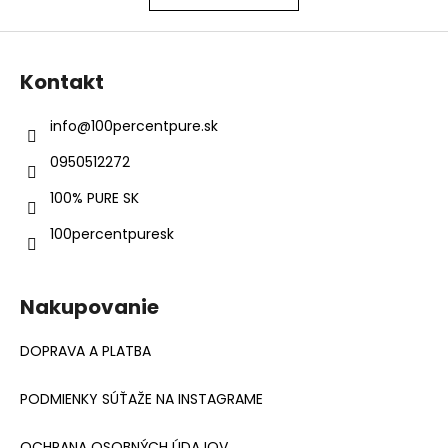
Z
á
Kontakt
p
ä
info
@
100percentpure.sk
t
0950512272
i
e
100% PURE SK
100percentpuresk
Nakupovanie
DOPRAVA A PLATBA
PODMIENKY SÚŤAŽE NA INSTAGRAME
OCHRANA OSOBNÝCH ÚDAJOV