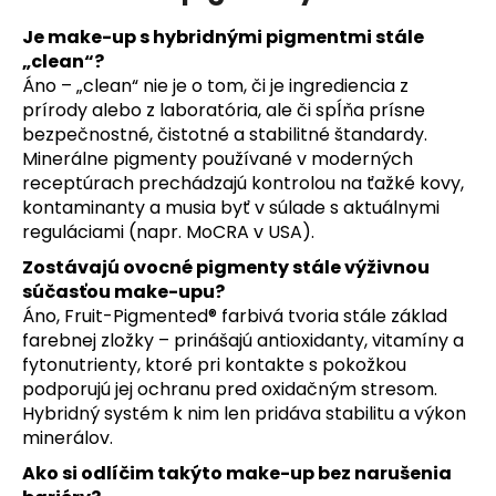
Je make-up s hybridnými pigmentmi stále
„clean“?
Áno – „clean“ nie je o tom, či je ingrediencia z
prírody alebo z laboratória, ale či spĺňa prísne
bezpečnostné, čistotné a stabilitné štandardy.
Minerálne pigmenty používané v moderných
receptúrach prechádzajú kontrolou na ťažké kovy,
kontaminanty a musia byť v súlade s aktuálnymi
reguláciami (napr. MoCRA v USA).
Zostávajú ovocné pigmenty stále výživnou
súčasťou make-upu?
Áno, Fruit-Pigmented® farbivá tvoria stále základ
farebnej zložky – prinášajú antioxidanty, vitamíny a
fytonutrienty, ktoré pri kontakte s pokožkou
podporujú jej ochranu pred oxidačným stresom.
Hybridný systém k nim len pridáva stabilitu a výkon
minerálov.
Ako si odlíčim takýto make-up bez narušenia