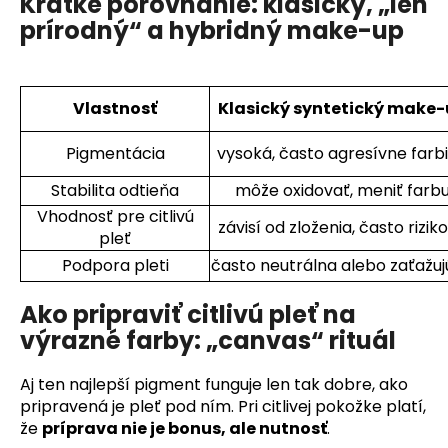
Krátke porovnanie: klasický, „len
prírodný“ a hybridný make-up
Vlastnosť
Klasický syntetický make
Pigmentácia
vysoká, často agresívne farb
Stabilita odtieňa
môže oxidovať, meniť farb
Vhodnosť pre citlivú
závisí od zloženia, často rizik
pleť
Podpora pleti
často neutrálna alebo zaťažu
Ako pripraviť citlivú pleť na
výrazné farby: „canvas“ rituál
Aj ten najlepší pigment funguje len tak dobre, ako
pripravená je pleť pod ním. Pri citlivej pokožke platí,
že
príprava nie je bonus, ale nutnosť
.