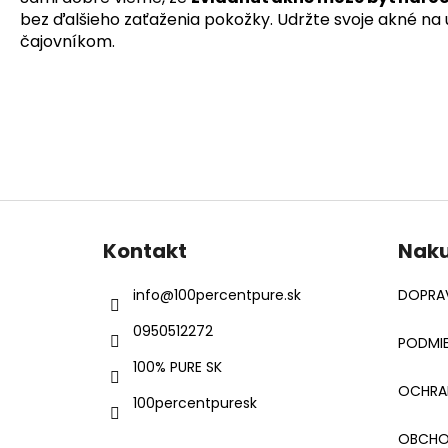
bez ďalšieho zaťaženia pokožky. Udržte svoje akné na 
čajovníkom.
Z
á
Kontakt
Nak
p
ä
info
@
100percentpure.sk
DOPRAV
t
0950512272
i
PODMIE
e
100% PURE SK
OCHRA
100percentpuresk
OBCHO