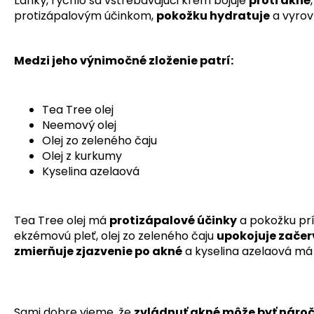
Ľahký, rýchlo sa vstrebávajúci krém bojuje
proti akné
protizápalovým účinkom,
pokožku hydratuje
a vyrov
Medzi jeho výnimočné zloženie patrí:
Tea Tree olej
Neemový olej
Olej zo zeleného čaju
Olej z kurkumy
Kyselina azelaová
Tea Tree olej má
protizápalové účinky
a pokožku prí
ekzémovú pleť, olej zo zeleného čaju
upokojuje zače
zmierňuje zjazvenie po akné
a kyselina azelaová má 
Sami dobre vieme, že
zvládnuť akné môže byť nároč