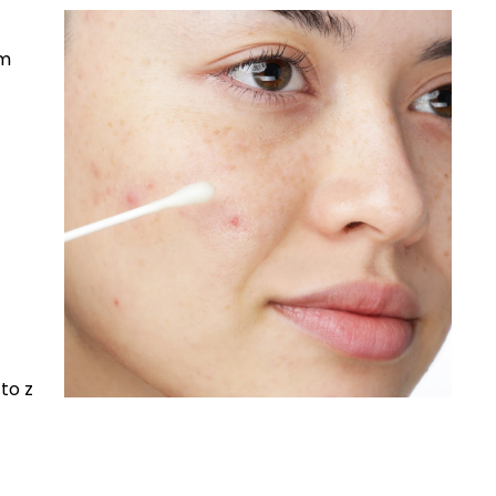
om
to z