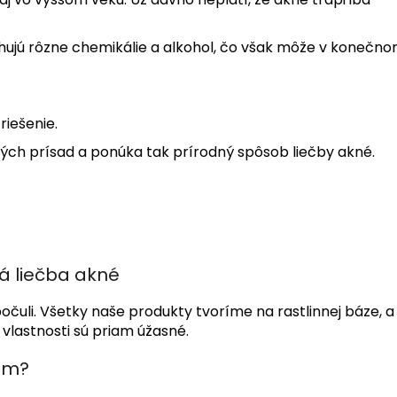
ahujú rôzne chemikálie a alkohol, čo však môže v konečn
riešenie.
ých prísad a ponúka tak prírodný spôsob liečby akné.
á liečba akné
očuli. Všetky naše produkty tvoríme na rastlinnej báze, a 
 vlastnosti sú priam úžasné.
ám?