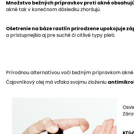
Množstvo bežných prípravkov proti akné obsahujú 
akné tak v konečnom dôsledku zhoršujú.
Ošetrenie na báze rastlín prirodzene upokojuje z
a prístupnejšia aj pre suché či citlivé typy pleti.
Prírodnou alternatívou voči bežným prípravkom akné 
Čajovníkový olej má vďaka svojmu zloženiu
antimikro
Osvi
Záro
Kľúč