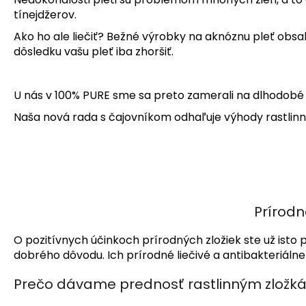
tínejdžerov.
Ako ho ale liečiť? Bežné výrobky na aknóznu pleť obs
dôsledku vašu pleť iba zhoršiť.
U nás v 100% PURE sme sa preto zamerali na dlhodobé 
Naša nová rada s čajovníkom odhaľuje výhody rastlinn
Prírodn
O pozitívnych účinkoch prírodných zložiek ste už isto p
dobrého dôvodu. Ich prírodné liečivé a antibakteriálne
Prečo dávame prednosť rastlinným zložk