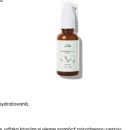
sa
 hydratovaná.
je, vďaka ktorým si vieme pomôcť prirodzenou cestou,