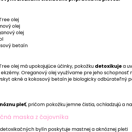
Tree olej
ový olej
anový olej
ol
sový betaín
Tree olej má upokojujúce účinky, pokožku
detoxikuje
a uv
a ekzémy. Oreganový olej využívame pre jeho schopnosť n
 výskyt akné a kokosový betaín je biologicky odbúrateľný 
nóznu pleť
, pričom pokožku jemne čistia, ochladzujú a n
ačná maska z čajovníka
detoxikačných bylín poskytuje mastnej a aknóznej pleti