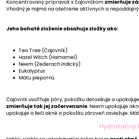
Koncentrovaný prípravok s čajovníkom
zmierňuje zá
Vhodný je najmä na ošetrenie aktívnych a nepoddajnýc
Jeho bohaté zloženie obsahuje zložky ako:
Tea Tree (Čajovník)
Hazel Witch (Hamamel)
Neem (Zederach indický)
Eukalyptus
Mätu piepornú
Čajovník uvoľňuje póry, pokožku detoxikuje a upokojuj
zmierňuje tak jej začervenanie
. Neem upokojuje aknó
upokojuje a lieči akné a pokožku zároveň osviežuje. Mä
Hydratačný 