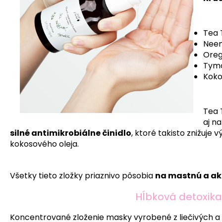
Tea 
Neem
Oreg
Tym
Koko
Tea 
aj n
silné antimikrobiálne činidlo
, ktoré takisto znižuje
kokosového oleja.
Všetky tieto zložky priaznivo pôsobia
na mastnú a ak
Hĺbková detoxik
Koncentrované zloženie masky vyrobené z liečivých a 