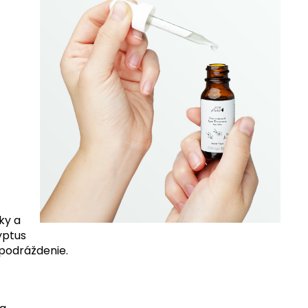
ky a
yptus
 podráždenie.