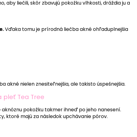
 aby liečili, skôr zbavujú pokožku vlhkosti, dráždia ju a
e.
Vďaka tomu je prírodná liečba akné ohľaduplnejšia
a akné nielen znesiteľnejšia, ale takisto úspešnejšia.
a pleť Tea Tree
uje aknóznu pokožku takmer ihneď po jeho nanesení.
oty, ktoré majú za následok upchávanie pórov.