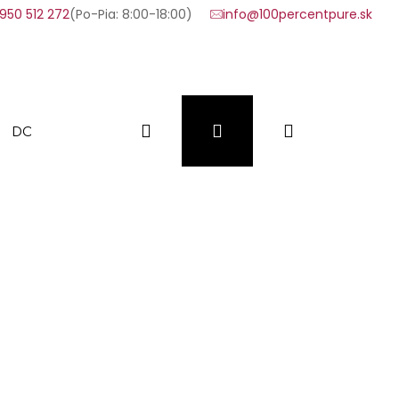
950 512 272
(Po-Pia: 8:00-18:00)
info@100percentpure.sk
Hľadať
Prihlásenie
Nákupný
DOPLNKY
VÝHODNÉ SADY
VZORKY
FAQ
košík