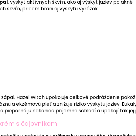
pal
, výskyt aktívnych škvŕn, ako aj výskyt jaziev po akné.
h škvŕn, pričom bráni aj výskytu vyrážok.
e zápal. Hazel Witch upokojuje celkové podráždenie pokož
znu a ekzémovú pleť a znižuje riziko výskytu jaziev. Eukal
ta pieporná ju nakoniec príjemne schladí a upokojí tak jej
krém s čajovníkom