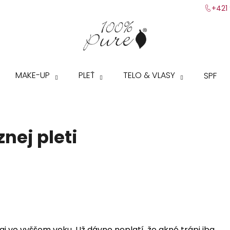
+421 
Čo potrebujete nájsť?
MAKE-UP
PLEŤ
TELO & VLASY
SPF
HĽADAŤ
nej pleti
Odporúčame
j vo vyššom veku. Už dávno neplatí, že akné trápi iba