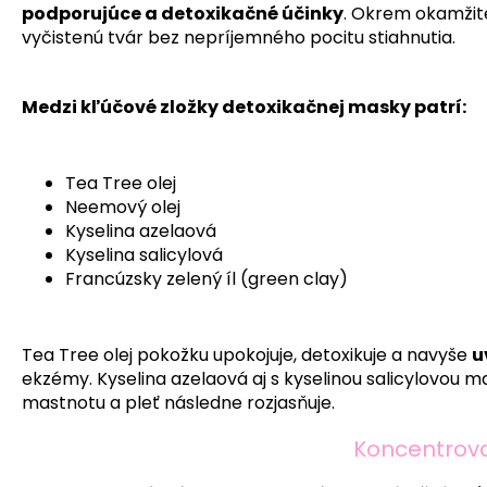
podporujúce a detoxikačné účinky
. Okrem okamžit
vyčistenú tvár bez nepríjemného pocitu stiahnutia.
Medzi kľúčové zložky detoxikačnej masky patrí:
Tea Tree olej
Neemový olej
Kyselina azelaová
Kyselina salicylová
Francúzsky zelený íl (green clay)
Tea Tree olej pokožku upokojuje, detoxikuje a navyše
u
ekzémy. Kyselina azelaová aj s kyselinou salicylovou m
mastnotu a pleť následne rozjasňuje.
Koncentrov