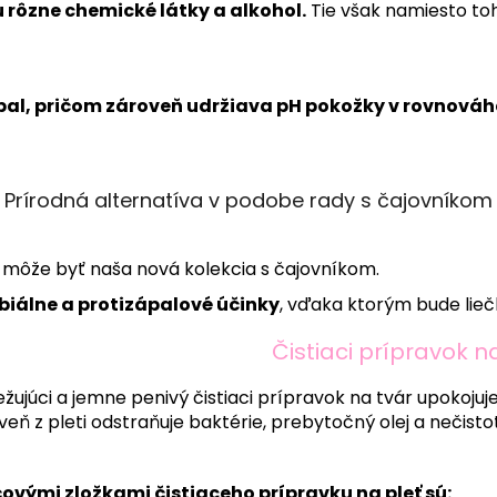
rôzne chemické látky a alkohol.
Tie však namiesto toho,
ápal, pričom zároveň udržiava pH pokožky v rovnováh
Prírodná alternatíva v podobe rady s čajovníkom
môže byť naša nová kolekcia s čajovníkom.
biálne a protizápalové účinky
, vďaka ktorým bude liečb
Čistiaci prípravok n
ežujúci a jemne penivý čistiaci prípravok na tvár upokoj
veň z pleti odstraňuje baktérie, prebytočný olej a nečist
ovými zložkami čistiaceho prípravku na pleť sú: