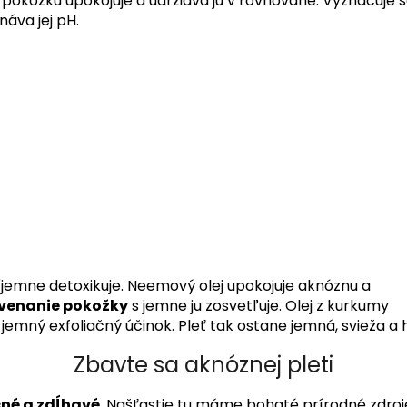
, pokožku upokojuje a udržiava ju v rovnováhe. Vyznačuje 
náva jej pH.
jemne detoxikuje. Neemový olej upokojuje aknóznu a
rvenanie pokožky
s jemne ju zosvetľuje. Olej z kurkumy
jemný exfoliačný účinok. Pleť tak ostane jemná, svieža a
Zbavte sa aknóznej pleti
né a zdĺhavé
. Našťastie tu máme bohaté prírodné zdro