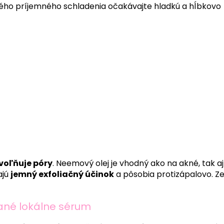
ého príjemného schladenia očakávajte hladkú a hĺbkovo
voľňuje póry
. Neemový olej je vhodný ako na akné, tak aj
ajú
jemný exfoliačný účinok
a pôsobia protizápalovo. Ze
ané lokálne sérum